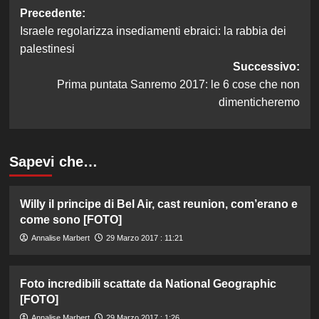
Navigazione
Precedente:
Israele regolarizza insediamenti ebraici: la rabbia dei
articolo
palestinesi
Successivo:
Prima puntata Sanremo 2017: le 6 cose che non
dimenticheremo
Sapevi che…
Willy il principe di Bel Air, cast reunion, com’erano e
come sono [FOTO]
Annalise Marbert
29 Marzo 2017 : 11:21
Foto incredibili scattate da National Geographic
[FOTO]
Annalise Marbert
29 Marzo 2017 : 1:26