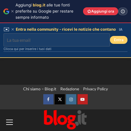
Aggiungi
blog.it
alle tue fonti
preferite su Google per restare
Aggiungi ora
sempre informato
✉️
Entra nella community - ricevi le notizie che contano
IA
Entra
Clicca qui per inserire i tuoi dati
Vai
Chi siamo – Blog.it
Redazione
Privacy Policy
al
contenuto
Facebook
Twitter
Instagram
YouTube