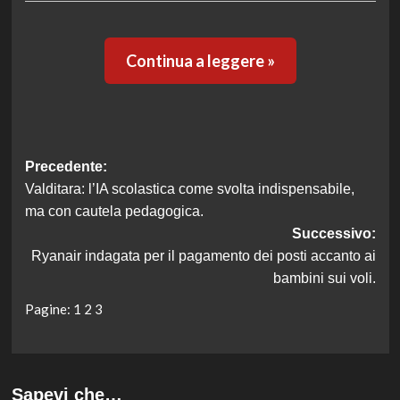
Continua a leggere »
Navigazione
Precedente:
Valditara: l’IA scolastica come svolta indispensabile,
articolo
ma con cautela pedagogica.
Successivo:
Ryanair indagata per il pagamento dei posti accanto ai
bambini sui voli.
Pagine:
1
2
3
Sapevi che…