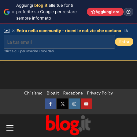
Aggiungi
blog.it
alle tue fonti
preferite su Google per restare
Aggiungi ora
sempre informato
✉️
Entra nella community - ricevi le notizie che contano
IA
Entra
Clicca qui per inserire i tuoi dati
Vai
Chi siamo – Blog.it
Redazione
Privacy Policy
al
contenuto
Facebook
Twitter
Instagram
YouTube