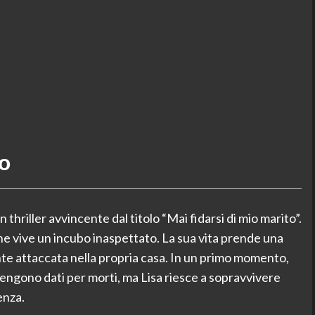
to
thriller avvincente dal titolo “Mai fidarsi di mio marito”.
he vive un incubo inaspettato. La sua vita prende una
e attaccata nella propria casa. In un primo momento,
vengono dati per morti, ma Lisa riesce a sopravvivere
enza.