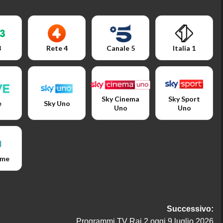
3
Rete 4
Canale 5
Italia 1
Sky Cinema
Sky Sport
e
Sky Uno
Uno
Uno
ime
Successivo:
Programmi TV Rai 2 oggi 9 luglio 2026