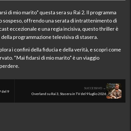
i di mio marito” questa sera su Rai 2. Il programma
ato sospeso, offrendo una serata di intrattenimento di
ast eccezionale e una regia incisiva, questo thriller è
i della programmazione televisiva di stasera.
ora i confini della fiducia e della verità, e scopri come
ervato. “Mai fidarsi di mio marito” è un viaggio
perdere.
SUCCESSIVO →
 del 9
Overland su Rai 3, Stasera in TV del 9 luglio 2026