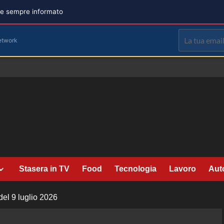
are sempre informato
etwork
Stasera in TV
Food
Tecnologia
Lavoro
Aut
del 9 luglio 2026