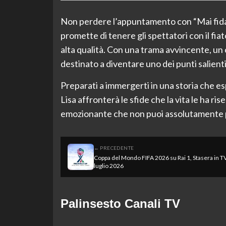
Non perdere l’appuntamento con “Mai fidars
promette di tenere gli spettatori con il fi
alta qualità. Con una trama avvincente, un c
destinato a diventare uno dei punti salient
Preparati a immergerti in una storia che espl
Lisa affronterà le sfide che la vita le ha ris
emozionante che non puoi assolutamente 
← PRECEDENTE
Coppa del Mondo FIFA 2026 su Rai 1, Stasera in TV
luglio 2026
Palinsesto Canali TV