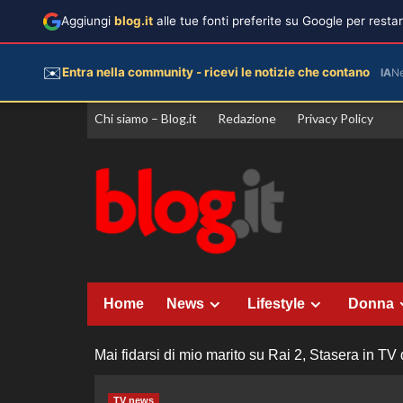
Aggiungi
blog.it
alle tue fonti preferite su Google per rest
✉️
Entra nella community - ricevi le notizie che contano
IA
N
Vai
Chi siamo – Blog.it
Redazione
Privacy Policy
al
contenuto
Home
News
Lifestyle
Donna
Mai fidarsi di mio marito su Rai 2, Stasera in TV 
TV news