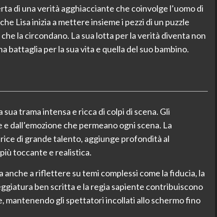
erta di una verità agghiacciante che coinvolge l’uomo di
he Lisa inizia a mettere insieme i pezzi di un puzzle
he la circondano. La sua lotta per la verità diventa non
a battaglia per la sua vita e quella del suo bambino.
a sua trama intensa e ricca di colpi di scena. Gli
se e dall’emozione che permeano ogni scena. La
rice di grande talento, aggiunge profondità al
iù toccante e realistica.
 anche a riflettere su temi complessi come la fiducia, la
eggiatura ben scritta e la regia sapiente contribuiscono
, mantenendo gli spettatori incollati allo schermo fino