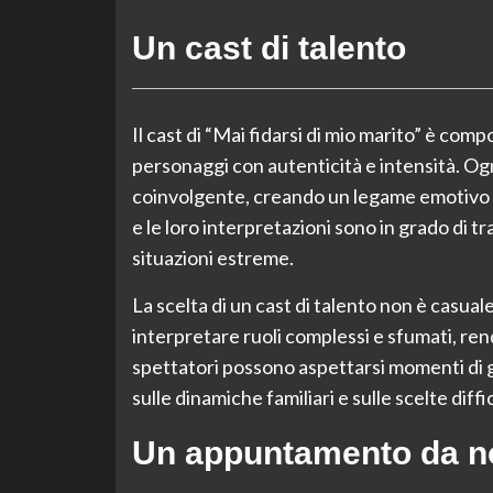
Un cast di talento
Il cast di “Mai fidarsi di mio marito” è comp
personaggi con autenticità e intensità. Ogn
coinvolgente, creando un legame emotivo con
e le loro interpretazioni sono in grado di t
situazioni estreme.
La scelta di un cast di talento non è casuale
interpretare ruoli complessi e sfumati, re
spettatori possono aspettarsi momenti di g
sulle dinamiche familiari e sulle scelte diff
Un appuntamento da n