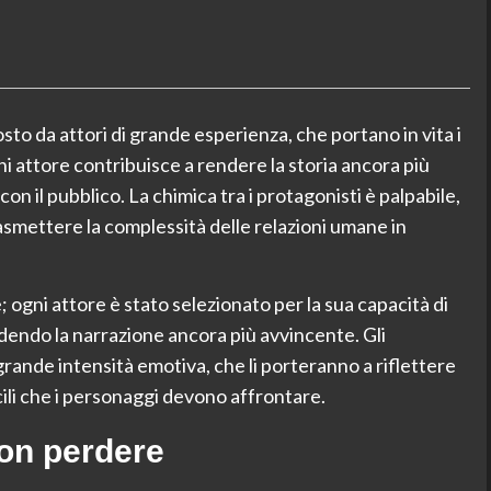
osto da attori di grande esperienza, che portano in vita i
i attore contribuisce a rendere la storia ancora più
 il pubblico. La chimica tra i protagonisti è palpabile,
rasmettere la complessità delle relazioni umane in
; ogni attore è stato selezionato per la sua capacità di
ndendo la narrazione ancora più avvincente. Gli
rande intensità emotiva, che li porteranno a riflettere
icili che i personaggi devono affrontare.
on perdere