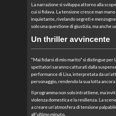
La narrazione si sviluppa attorno alla scop
cui si fidava. La tensione cresce man mano c
inquietante, rivelando segreti e menzogne c
solo una questione di giustizia, ma anche un
Un thriller avvincente
“Mai fidarsi di mio marito” si distingue per l
spettatori saranno catturati dalla suspen
performance di Lisa, interpretata da un’att
personaggio, rendendo la sua lotta ancora p
Il programma non solo intrattiene, ma invita
violenza domestica e la resilienza. La scen
a creare un’atmosfera di tensione palpabile
all’ultimo minuto.