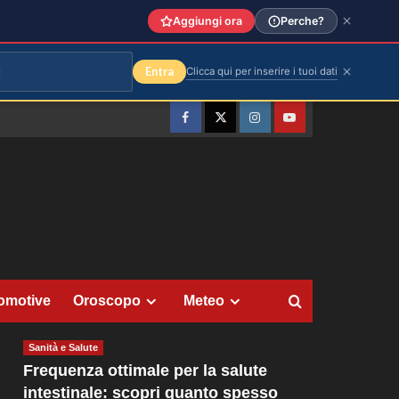
Aggiungi ora
Perche?
Entra
Clicca qui per inserire i tuoi dati
Facebook
Twitter
Instagram
YouTube
omotive
Oroscopo
Meteo
Sanità e Salute
Frequenza ottimale per la salute
intestinale: scopri quanto spesso