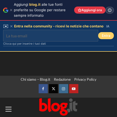
Aggiungi
blog.it
alle tue fonti
preferite su Google per restare
Aggiungi ora
sempre informato
✉️
Entra nella community - ricevi le notizie che contano
IA
Entra
Clicca qui per inserire i tuoi dati
Vai
Chi siamo – Blog.it
Redazione
Privacy Policy
al
contenuto
Facebook
Twitter
Instagram
YouTube