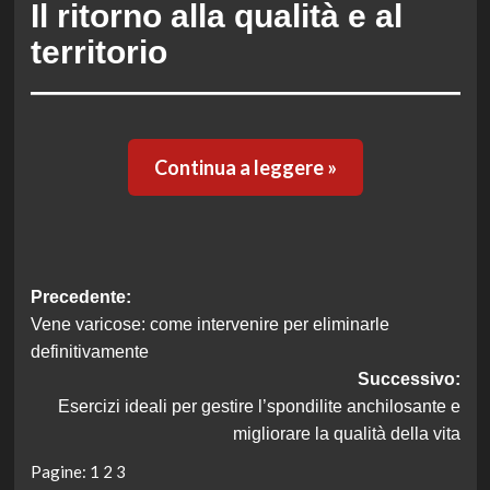
Il ritorno alla qualità e al
territorio
Continua a leggere »
Navigazione
Precedente:
Vene varicose: come intervenire per eliminarle
articolo
definitivamente
Successivo:
Esercizi ideali per gestire l’spondilite anchilosante e
migliorare la qualità della vita
Pagine:
1
2
3