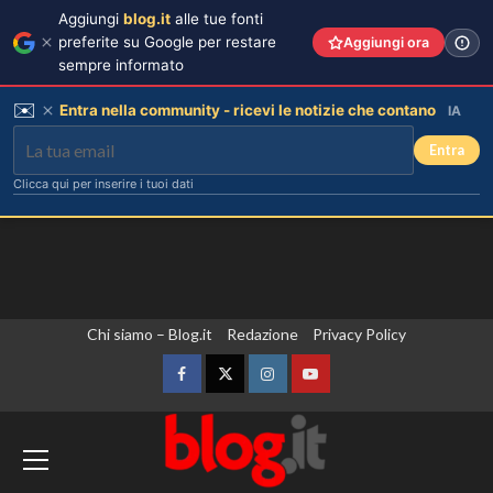
Aggiungi
blog.it
alle tue fonti
preferite su Google per restare
Aggiungi ora
sempre informato
✉️
Entra nella community - ricevi le notizie che contano
IA
Entra
Clicca qui per inserire i tuoi dati
Vai
Chi siamo – Blog.it
Redazione
Privacy Policy
al
contenuto
Facebook
Twitter
Instagram
YouTube