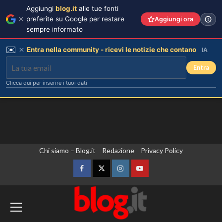
Aggiungi
blog.it
alle tue fonti
preferite su Google per restare
Aggiungi ora
sempre informato
✉️
Entra nella community - ricevi le notizie che contano
IA
Entra
Clicca qui per inserire i tuoi dati
Vai
Chi siamo – Blog.it
Redazione
Privacy Policy
al
contenuto
Facebook
Twitter
Instagram
YouTube