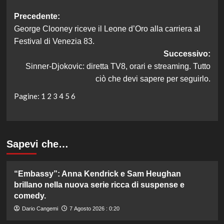
Navigazione
Precedente:
George Clooney riceve il Leone d’Oro alla carriera al
articolo
Festival di Venezia 83.
Successivo:
Sinner-Djokovic: diretta TV8, orari e streaming. Tutto
ciò che devi sapere per seguirlo.
Pagine:
1
2
3
4
5
6
Sapevi che…
“Embassy”: Anna Kendrick e Sam Heughan
brillano nella nuova serie ricca di suspense e
comedy.
Dario Cangemi
7 Agosto 2026 : 0:20