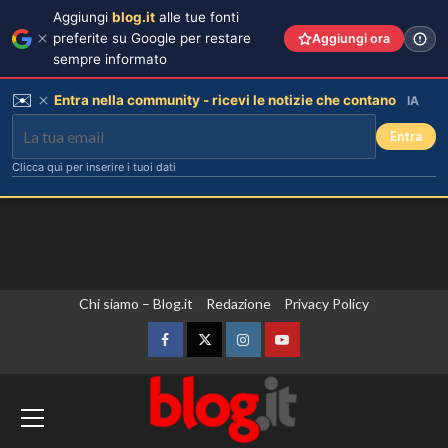
Aggiungi
blog.it
alle tue fonti
preferite su Google per restare
Aggiungi ora
sempre informato
✉️
Entra nella community - ricevi le notizie che contano
IA
Entra
Clicca qui per inserire i tuoi dati
Vai
Chi siamo – Blog.it
Redazione
Privacy Policy
al
contenuto
Facebook
Twitter
Instagram
YouTube