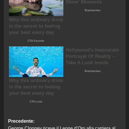
Navigazione
Precedente:
George Clooney riceve il Leone d’Oro alla carriera al