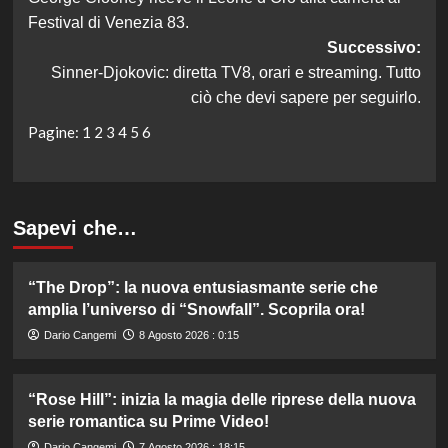
articolo
Festival di Venezia 83.
Successivo:
Sinner-Djokovic: diretta TV8, orari e streaming. Tutto
ciò che devi sapere per seguirlo.
Pagine:
1
2
3
4
5
6
Sapevi che…
“The Drop”: la nuova entusiasmante serie che
amplia l’universo di “Snowfall”. Scoprila ora!
Dario Cangemi
8 Agosto 2026 : 0:15
“Rose Hill”: inizia la magia delle riprese della nuova
serie romantica su Prime Video!
Dario Cangemi
7 Agosto 2026 : 18:15