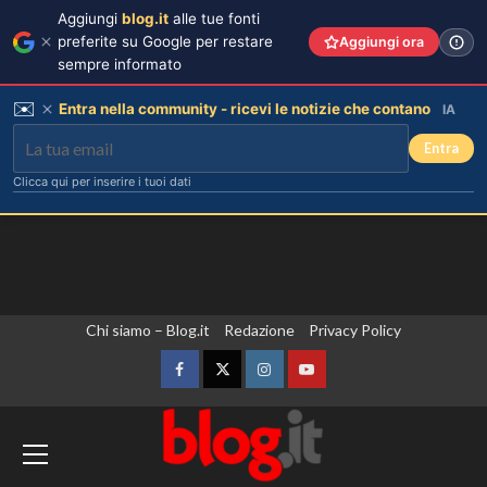
Aggiungi
blog.it
alle tue fonti
preferite su Google per restare
Aggiungi ora
sempre informato
✉️
Entra nella community - ricevi le notizie che contano
IA
Entra
Clicca qui per inserire i tuoi dati
Vai
Chi siamo – Blog.it
Redazione
Privacy Policy
al
contenuto
Facebook
Twitter
Instagram
YouTube