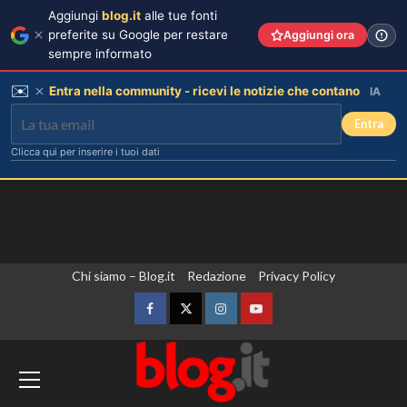
Aggiungi
blog.it
alle tue fonti
preferite su Google per restare
Aggiungi ora
sempre informato
✉️
Entra nella community - ricevi le notizie che contano
IA
Entra
Clicca qui per inserire i tuoi dati
Vai
Chi siamo – Blog.it
Redazione
Privacy Policy
al
contenuto
Facebook
Twitter
Instagram
YouTube