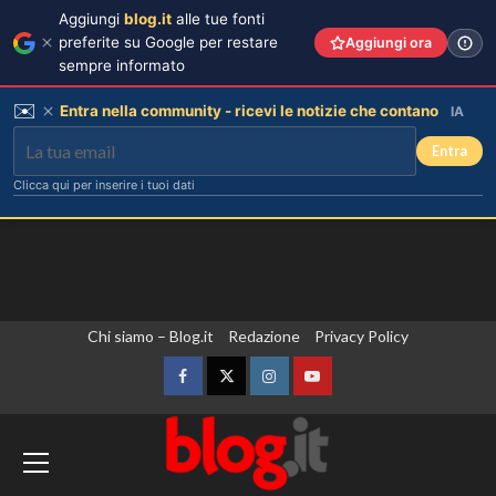
Aggiungi
blog.it
alle tue fonti
preferite su Google per restare
Aggiungi ora
sempre informato
✉️
Entra nella community - ricevi le notizie che contano
IA
Entra
Clicca qui per inserire i tuoi dati
Vai
Chi siamo – Blog.it
Redazione
Privacy Policy
al
contenuto
Facebook
Twitter
Instagram
YouTube