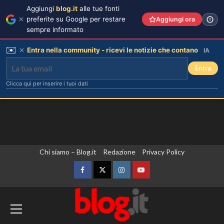
Aggiungi
blog.it
alle tue fonti
preferite su Google per restare
Aggiungi ora
sempre informato
✉️
Entra nella community - ricevi le notizie che contano
IA
Entra
Clicca qui per inserire i tuoi dati
Vai
Chi siamo – Blog.it
Redazione
Privacy Policy
al
contenuto
Facebook
Twitter
Instagram
YouTube