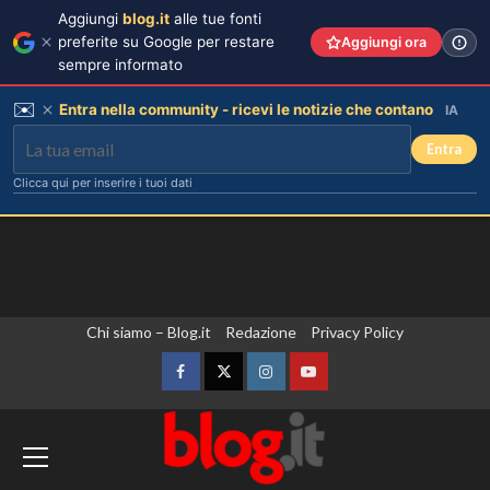
Aggiungi
blog.it
alle tue fonti
preferite su Google per restare
Aggiungi ora
sempre informato
✉️
Entra nella community - ricevi le notizie che contano
IA
Entra
Clicca qui per inserire i tuoi dati
Vai
Chi siamo – Blog.it
Redazione
Privacy Policy
al
contenuto
Facebook
Twitter
Instagram
YouTube