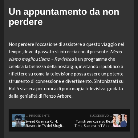
Un appuntamento da non
perdere
Non perdere l’occasione di assistere a questo viaggio nel
tempo, dove il passato si intreccia con il presente.
Meno
siamo meglio stiamo – Revisited
è un programma che
celebra la bellezza della nostalgia, invitando il pubblico a
riflettere su come la televisione possa essere un potente
strumento di connessione e divertimento. Sintonizzati su
Rai 5 stasera per un’ora di pura magia televisiva, guidata
dalla genialità di Renzo Arbore.
← PRECEDENTE
SUCCESSIVO →
Sweet River su Rai 4,
Turisti per case su Real
Stasera in TV del 8 luglio
Time, Stasera in TV del 8
2026
luglio 2026