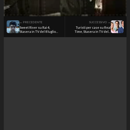
← PRECEDENTE
SUCCESSIVO →
Sweet River su Rai 4,
Turisti per case su Real
Stasera in TV del 8 luglio
Time, Stasera in TV del 8
2026
luglio 2026