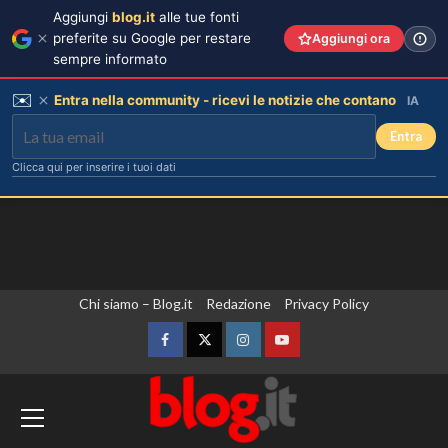
Aggiungi
blog.it
alle tue fonti
preferite su Google per restare
Aggiungi ora
sempre informato
✉️
Entra nella community - ricevi le notizie che contano
IA
Entra
Clicca qui per inserire i tuoi dati
Vai
Chi siamo – Blog.it
Redazione
Privacy Policy
al
contenuto
Facebook
Twitter
Instagram
YouTube