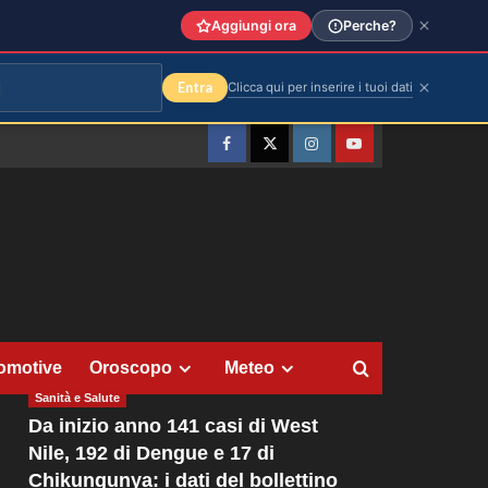
Aggiungi ora
Perche?
Entra
Clicca qui per inserire i tuoi dati
Facebook
Twitter
Instagram
YouTube
omotive
Oroscopo
Meteo
Sanità e Salute
Da inizio anno 141 casi di West
Nile, 192 di Dengue e 17 di
Chikungunya: i dati del bollettino