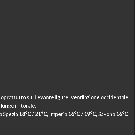
soprattutto sul Levante ligure. Ventilazione occidentale
ngo il litorale.
La Spezia
18°C
/
21°C
, Imperia
16°C
/
19°C
, Savona
16°C