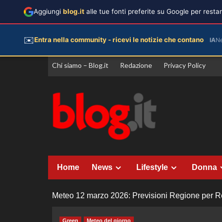
Aggiungi
blog.it
alle tue fonti preferite su Google per rest
✉️
Entra nella community - ricevi le notizie che contano
IA
N
Vai
Chi siamo – Blog.it
Redazione
Privacy Policy
al
contenuto
Home
News
Lifestyle
Donna
Meteo 12 marzo 2026: Previsioni Regione per Reg
Green
Meteo del giorno