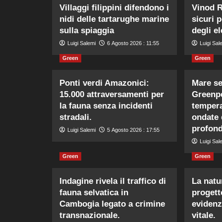
Villaggi filippini difendono i
Vinod R
nidi delle tartarughe marine
sicuri 
sulla spiaggia
degli el
Luigi Salemi
6 Agosto 2026 : 11:55
Luigi Sal
Green
Green
Ponti verdi Amazonici:
Mare se
15.000 attraversamenti per
Greenpe
la fauna senza incidenti
tempera
stradali.
ondate 
profond
Luigi Salemi
5 Agosto 2026 : 17:55
Luigi Sal
Green
Green
Indagine rivela il traffico di
La natur
fauna selvatica in
progett
Cambogia legato a crimine
evidenz
transnazionale.
vitale.