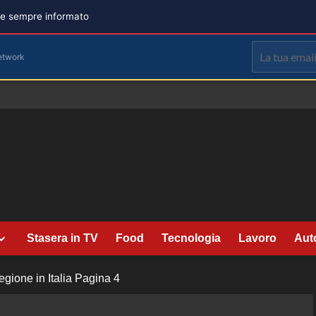
are sempre informato
etwork
Stasera in TV
Food
Tecnologia
Lavoro
Aut
ione in Italia
Pagina 4