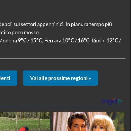
deboli sui settori appenninici. In pianura tempo più
iatico poco mosso.
 Modena
9°C
/
15°C
, Ferrara
10°C
/
16°C
, Rimini
12°C
/
denti
Vai alle prossime regioni »