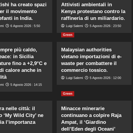
ishi ha creato spazi
Attivisti ambientali in
per il movimento
Kenya protestano contro la
efanti in India.
raffineria di un miliardario.
emi
6 Agosto 2026 : 5:50
Luigi Salemi
5 Agosto 2026 : 23:50
Green
mpre più caldo,
Malaysian authorities
ace: in Sicilia
vietano importazioni di e-
ture fino a +2,9°C e
waste per combattere il
di calore anche in
commercio tossico.
ità
Luigi Salemi
5 Agosto 2026 : 12:00
emi
5 Agosto 2026 : 14:15
Green
a nelle città: il
Minacce minerarie
o ‘My Wild City’ ne
continuano a colpire Raja
ia l’importanza
Ampat, il ‘Giardino
dell’Eden degli Oceani’