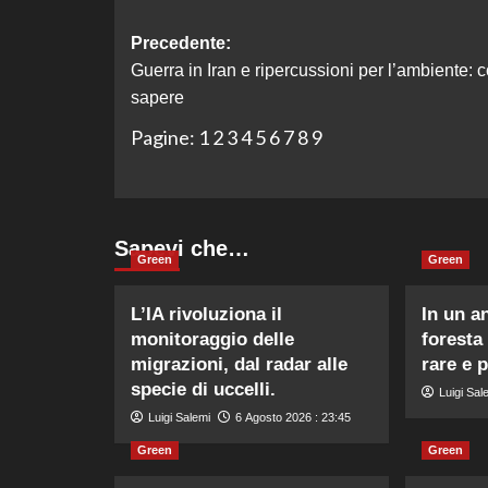
Navigazione
Precedente:
Guerra in Iran e ripercussioni per l’ambiente: 
articolo
sapere
Pagine:
1
2
3
4
5
6
7
8
9
Sapevi che…
Green
Green
L’IA rivoluziona il
In un a
monitoraggio delle
foresta
migrazioni, dal radar alle
rare e 
specie di uccelli.
Luigi Sal
Luigi Salemi
6 Agosto 2026 : 23:45
Green
Green