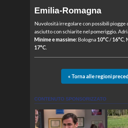
Emilia-Romagna
Nuvolosità irregolare con possibili piogge 
asciutto con schiarite nel pomeriggio. Adr
Minime e massime:
Bologna
10°C
/
16°C
,
17°C
.
« Torna alle regioni prece