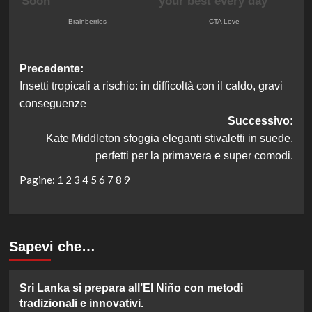
Navigazione
Precedente:
Insetti tropicali a rischio: in difficoltà con il caldo, gravi
articolo
conseguenze
Successivo:
Kate Middleton sfoggia eleganti stivaletti in suede,
perfetti per la primavera e super comodi.
Pagine:
1
2
3
4
5
6
7
8
9
Sapevi che…
Sri Lanka si prepara all’El Niño con metodi
tradizionali e innovativi.