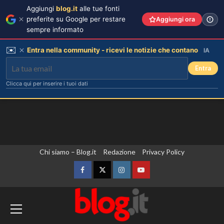
Aggiungi
blog.it
alle tue fonti
preferite su Google per restare
Aggiungi ora
sempre informato
✉️
Entra nella community - ricevi le notizie che contano
IA
Entra
Clicca qui per inserire i tuoi dati
Vai
Chi siamo – Blog.it
Redazione
Privacy Policy
al
contenuto
Facebook
Twitter
Instagram
YouTube