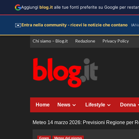
Aggiungi
blog.it
alle tue fonti preferite su Google per rest
✉️
Entra nella community - ricevi le notizie che contano
IA
N
Vai
Chi siamo – Blog.it
Redazione
Privacy Policy
al
contenuto
Home
News
Lifestyle
Donna
Meteo 14 marzo 2026: Previsioni Regione per Reg
Green
Meteo del giorno