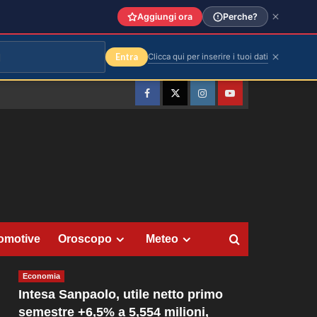
Aggiungi ora
Perche?
Entra
Clicca qui per inserire i tuoi dati
Facebook
Twitter
Instagram
YouTube
omotive
Oroscopo
Meteo
Economia
Intesa Sanpaolo, utile netto primo
semestre +6,5% a 5,554 milioni,