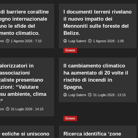
di barriere coralline
I documenti terreni rivelano
egno internazionale
il nuovo impatto dei
no le sfide del
Mennoniti sulle foreste del
ento climatico.
Belize.
emi
1 Agosto 2026 : 7:10
Luigi Salemi
1 Agosto 2026 : 1:05
Green
lorizzatori in
Il cambiamento climatico
 associazioni
ha aumentato di 20 volte il
aliste presentano
rischio di incendi in
zioni: “Valutare
Spagna.
 su ambiente, clima
Luigi Salemi
31 Luglio 2026 : 13:15
e”
emi
31 Luglio 2026 : 14:15
Green
e eoliche si uniscono
Ricerca identifica ‘zone