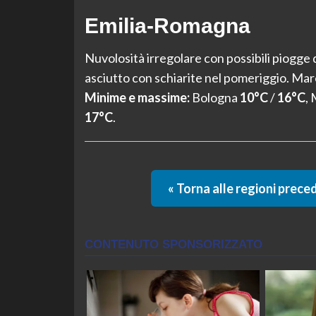
Emilia-Romagna
Nuvolosità irregolare con possibili piogge 
asciutto con schiarite nel pomeriggio. Ma
Minime e massime:
Bologna
10°C
/
16°C
,
17°C
.
« Torna alle regioni prece