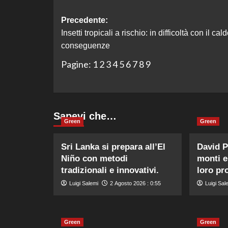
Navigazione
Precedente:
Insetti tropicali a rischio: in difficoltà con il cal
articolo
conseguenze
Pagine:
1
2
3
4
5
6
7
8
9
Sapevi che…
Green
Green
Sri Lanka si prepara all’El
David P
Niño con metodi
monti e 
tradizionali e innovativi.
loro pr
Luigi Salemi
2 Agosto 2026 : 0:55
Luigi Sal
Green
Green