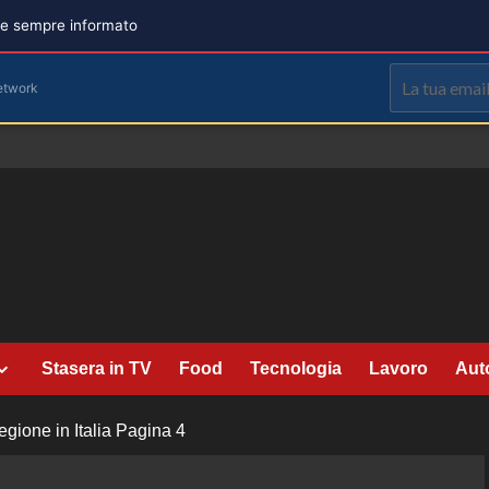
are sempre informato
etwork
Stasera in TV
Food
Tecnologia
Lavoro
Aut
ione in Italia
Pagina 4