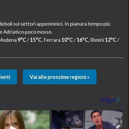
deboli sui settori appenninici. In pianura tempo più
re Adriatico poco mosso.
 Modena
9°C
/
15°C
, Ferrara
10°C
/
16°C
, Rimini
12°C
/
denti
Vai alle prossime regioni »