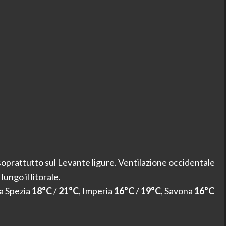
soprattutto sul Levante ligure. Ventilazione occidentale
ngo il litorale.
La Spezia
18°C
/
21°C
, Imperia
16°C
/
19°C
, Savona
16°C