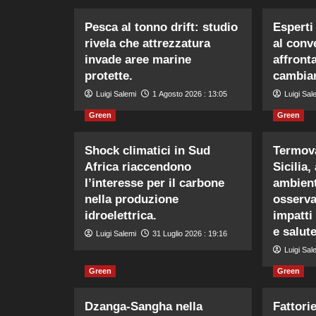
Pesca al tonno drift: studio
Esperti 
rivela che attrezzatura
al conv
invade aree marine
affronta
protette.
cambiam
Luigi Salemi
1 Agosto 2026 : 13:05
Luigi Sal
Green
Green
Shock climatici in Sud
Termova
Africa riaccendono
Sicilia,
l’interesse per il carbone
ambient
nella produzione
osserva
idroelettrica.
impatti
e salut
Luigi Salemi
31 Luglio 2026 : 19:16
Luigi Sal
Green
Green
Dzanga-Sangha nella
Fattori