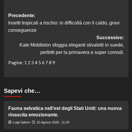
Navigazione
Precedente:
Insetti tropicali a rischio: in difficoltà con il caldo, gravi
articolo
conseguenze
Successivo:
Kate Middleton sfoggia eleganti stivaletti in suede,
perfetti per la primavera e super comodi.
Pagine:
1
2
3
4
5
6
7
8
9
Sapevi che…
Fauna selvatica nell’est degli Stati Uniti: una nuova
rinascita emozionante.
Luigi Salemi
10 Agosto 2026 : 11:20