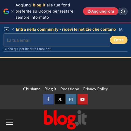
Aggiungi
blog.it
alle tue fonti
preferite su Google per restare
Aggiungi ora
sempre informato
✉️
Entra nella community - ricevi le notizie che contano
IA
Entra
Clicca qui per inserire i tuoi dati
Vai
Chi siamo – Blog.it
Redazione
Privacy Policy
al
contenuto
Facebook
Twitter
Instagram
YouTube