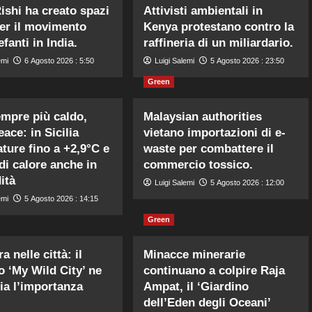
ishi ha creato spazi
Attivisti ambientali in
per il movimento
Kenya protestano contro la
efanti in India.
raffineria di un miliardario.
emi
6 Agosto 2026 : 5:50
Luigi Salemi
5 Agosto 2026 : 23:50
Green
mpre più caldo,
Malaysian authorities
ace: in Sicilia
vietano importazioni di e-
ture fino a +2,9°C e
waste per combattere il
di calore anche in
commercio tossico.
ità
Luigi Salemi
5 Agosto 2026 : 12:00
emi
5 Agosto 2026 : 14:15
Green
a nelle città: il
Minacce minerarie
o ‘My Wild City’ ne
continuano a colpire Raja
ia l’importanza
Ampat, il ‘Giardino
dell’Eden degli Oceani’