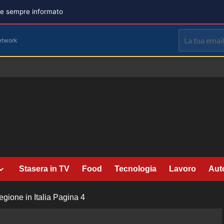
are sempre informato
etwork
Stasera in TV
Food
Tecnologia
Lavoro
Aut
ione in Italia
Pagina 4