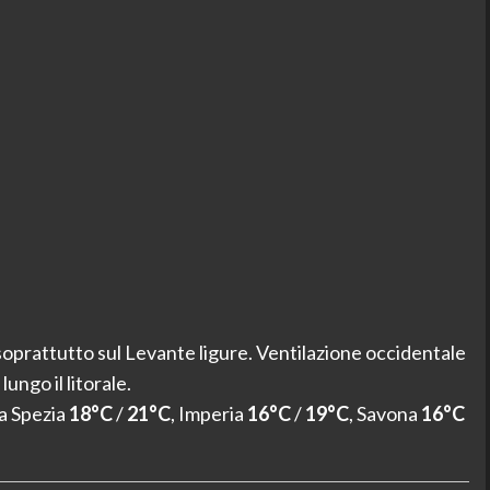
soprattutto sul Levante ligure. Ventilazione occidentale
ngo il litorale.
La Spezia
18°C
/
21°C
, Imperia
16°C
/
19°C
, Savona
16°C