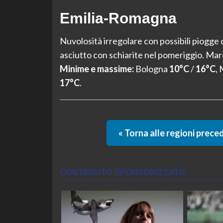
Emilia-Romagna
Nuvolosità irregolare con possibili piogge 
asciutto con schiarite nel pomeriggio. Ma
Minime e massime:
Bologna
10°C
/
16°C
,
17°C
.
« Torna alle regioni prece