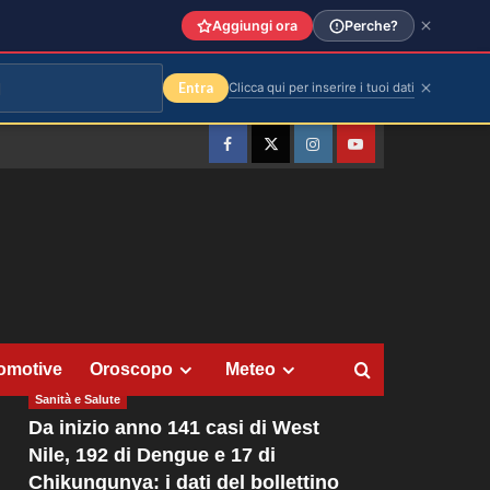
Aggiungi ora
Perche?
Entra
Clicca qui per inserire i tuoi dati
Facebook
Twitter
Instagram
YouTube
omotive
Oroscopo
Meteo
Sanità e Salute
Da inizio anno 141 casi di West
Nile, 192 di Dengue e 17 di
Chikungunya: i dati del bollettino