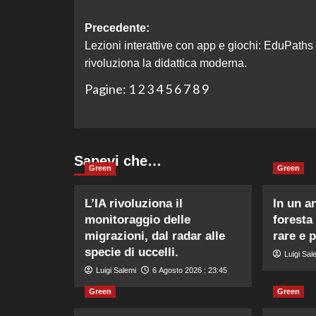
Navigazione
Precedente:
Lezioni interattive con app e giochi: EduPaths
articolo
rivoluziona la didattica moderna.
Pagine:
1
2
3
4
5
6
7
8
9
Sapevi che…
Green
Green
L’IA rivoluziona il
In un a
monitoraggio delle
foresta
migrazioni, dal radar alle
rare e 
specie di uccelli.
Luigi Sal
Luigi Salemi
6 Agosto 2026 : 23:45
Green
Green