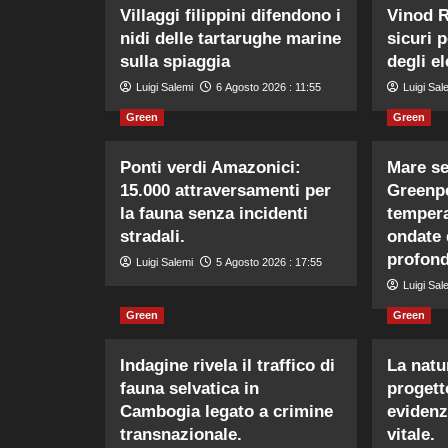
Villaggi filippini difendono i
Vinod R
nidi delle tartarughe marine
sicuri 
sulla spiaggia
degli el
Luigi Salemi
6 Agosto 2026 : 11:55
Luigi Sal
Green
Green
Ponti verdi Amazonici:
Mare se
15.000 attraversamenti per
Greenpe
la fauna senza incidenti
tempera
stradali.
ondate 
profond
Luigi Salemi
5 Agosto 2026 : 17:55
Luigi Sal
Green
Green
Indagine rivela il traffico di
La natur
fauna selvatica in
progett
Cambogia legato a crimine
evidenz
transnazionale.
vitale.