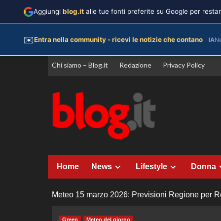
Aggiungi
blog.it
alle tue fonti preferite su Google per rest
✉️
Entra nella community - ricevi le notizie che contano
IA
N
Vai
Chi siamo – Blog.it
Redazione
Privacy Policy
al
contenuto
Home
News
Lifestyle
Donna
Meteo 15 marzo 2026: Previsioni Regione per Reg
Green
Meteo del giorno