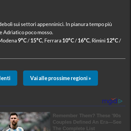
deboli sui settori appenninici. In pianura tempo più
re Adriatico poco mosso.
 Modena
9°C
/
15°C
, Ferrara
10°C
/
16°C
, Rimini
12°C
/
denti
Vai alle prossime regioni »