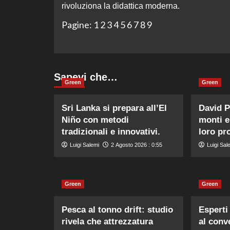
rivoluziona la didattica moderna.
Pagine:
1
2
3
4
5
6
7
8
9
Sapevi che…
Green
Green
Sri Lanka si prepara all’El
David P
Niño con metodi
monti e 
tradizionali e innovativi.
loro pr
Luigi Salemi
2 Agosto 2026 : 0:55
Luigi Sal
Green
Green
Pesca al tonno drift: studio
Esperti 
rivela che attrezzatura
al conv