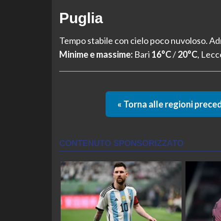
Puglia
Tempo stabile con cielo poco nuvoloso. Adr
Minime e massime:
Bari
16°C
/
20°C
, Lec
« Torna alle regioni prece