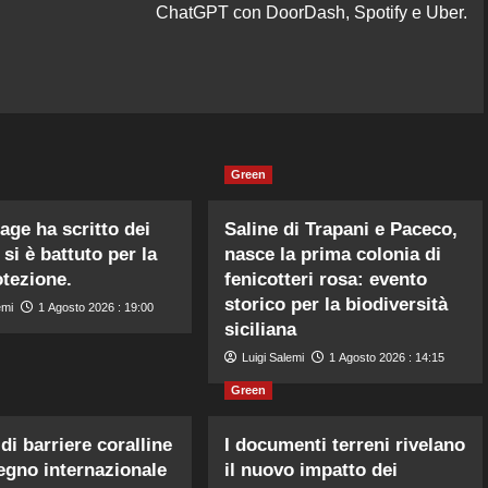
ChatGPT con DoorDash, Spotify e Uber.
Green
age ha scritto dei
Saline di Trapani e Paceco,
si è battuto per la
nasce la prima colonia di
otezione.
fenicotteri rosa: evento
storico per la biodiversità
emi
1 Agosto 2026 : 19:00
siciliana
Luigi Salemi
1 Agosto 2026 : 14:15
Green
di barriere coralline
I documenti terreni rivelano
egno internazionale
il nuovo impatto dei