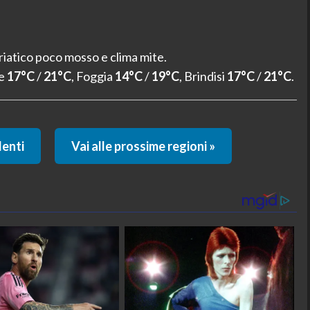
iatico poco mosso e clima mite.
ce
17°C
/
21°C
, Foggia
14°C
/
19°C
, Brindisi
17°C
/
21°C
.
denti
Vai alle prossime regioni »