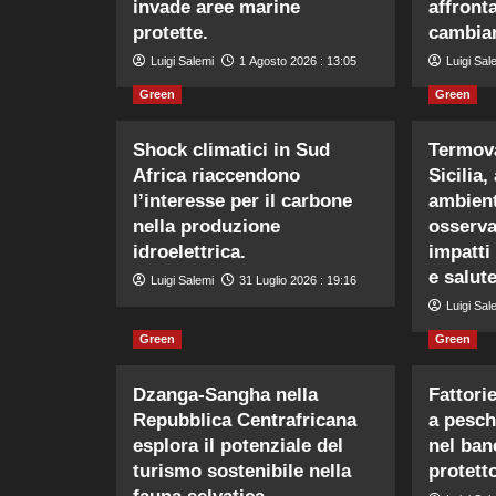
invade aree marine
affronta
protette.
cambiam
Luigi Salemi
1 Agosto 2026 : 13:05
Luigi Sal
Green
Green
Shock climatici in Sud
Termova
Africa riaccendono
Sicilia,
l’interesse per il carbone
ambient
nella produzione
osserva
idroelettrica.
impatti
e salut
Luigi Salemi
31 Luglio 2026 : 19:16
Luigi Sal
Green
Green
Dzanga-Sangha nella
Fattori
Repubblica Centrafricana
a pesch
esplora il potenziale del
nel ban
turismo sostenibile nella
protett