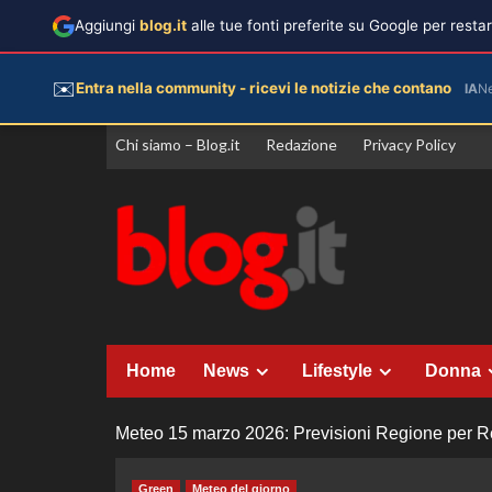
Aggiungi
blog.it
alle tue fonti preferite su Google per rest
✉️
Entra nella community - ricevi le notizie che contano
IA
N
Vai
Chi siamo – Blog.it
Redazione
Privacy Policy
al
contenuto
Home
News
Lifestyle
Donna
Meteo 15 marzo 2026: Previsioni Regione per Reg
Green
Meteo del giorno