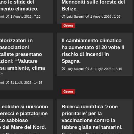
no le sfide del
Mennoniti sulle foreste del
ento climatico.
Belize.
emi
1 Agosto 2026 : 7:10
Luigi Salemi
1 Agosto 2026 : 1:05
Green
lorizzatori in
Il cambiamento climatico
 associazioni
ha aumentato di 20 volte il
aliste presentano
rischio di incendi in
zioni: “Valutare
Spagna.
 su ambiente, clima
Luigi Salemi
31 Luglio 2026 : 13:15
e”
emi
31 Luglio 2026 : 14:15
Green
e eoliche si uniscono
Ricerca identifica ‘zone
erecci e piattaforme
prioritarie’ per la
co sabbioso
vaccinazione contro la
o del Mare del Nord.
febbre gialla nei tamarini.