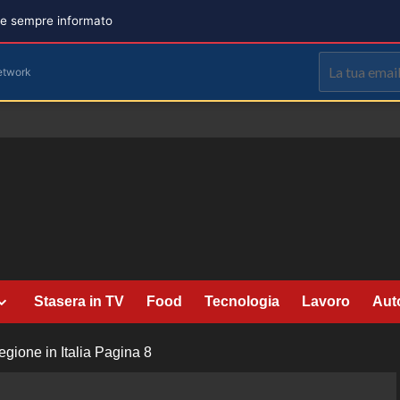
are sempre informato
etwork
Stasera in TV
Food
Tecnologia
Lavoro
Aut
ione in Italia
Pagina 8