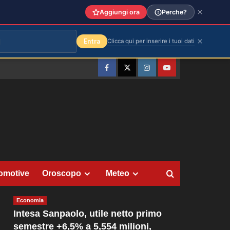
Aggiungi ora
Perche?
Entra
Clicca qui per inserire i tuoi dati
Facebook
Twitter
Instagram
YouTube
omotive
Oroscopo
Meteo
Economia
Intesa Sanpaolo, utile netto primo
semestre +6,5% a 5,554 milioni,