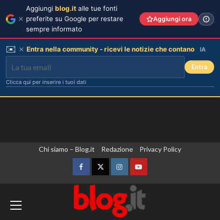
Aggiungi
blog.it
alle tue fonti
preferite su Google per restare
Aggiungi ora
sempre informato
✉️
Entra nella community - ricevi le notizie che contano
IA
Entra
Clicca qui per inserire i tuoi dati
Vai
Chi siamo – Blog.it
Redazione
Privacy Policy
al
contenuto
Facebook
Twitter
Instagram
YouTube