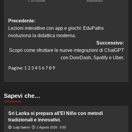
Navigazione
Precedente:
Lezioni interattive con app e giochi: EduPaths
articolo
rivoluziona la didattica moderna.
Successivo:
Scopri come sfruttare le nuove integrazioni di ChatGPT
con DoorDash, Spotify e Uber.
Pagine:
1
2
3
4
5
6
7
8
9
Sapevi che…
Sri Lanka si prepara all’El Niño con metodi
tradizionali e innovativi.
Luigi Salemi
2 Agosto 2026 : 0:55