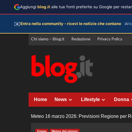
Aggiungi
blog.it
alle tue fonti preferite su Google per rest
✉️
Entra nella community - ricevi le notizie che contano
IA
N
Vai
Chi siamo – Blog.it
Redazione
Privacy Policy
al
contenuto
Home
News
Lifestyle
Donna
Meteo 16 marzo 2026: Previsioni Regione per Reg
Green
Meteo del giorno