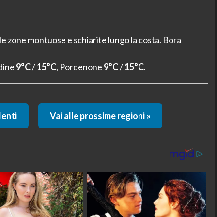
e zone montuose e schiarite lungo la costa. Bora
Udine
9°C
/
15°C
, Pordenone
9°C
/
15°C
.
denti
Vai alle prossime regioni »