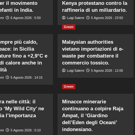
per il movimento
Kenya protestano contro la
efanti in India.
raffineria di un miliardario.
emi
6 Agosto 2026 : 5:50
Luigi Salemi
5 Agosto 2026 : 23:50
Green
mpre più caldo,
Malaysian authorities
ace: in Sicilia
vietano importazioni di e-
ture fino a +2,9°C e
waste per combattere il
di calore anche in
commercio tossico.
ità
Luigi Salemi
5 Agosto 2026 : 12:00
emi
5 Agosto 2026 : 14:15
Green
a nelle città: il
Minacce minerarie
o ‘My Wild City’ ne
continuano a colpire Raja
ia l’importanza
Ampat, il ‘Giardino
dell’Eden degli Oceani’
indonesiano.
emi
5 Agosto 2026 : 0:10