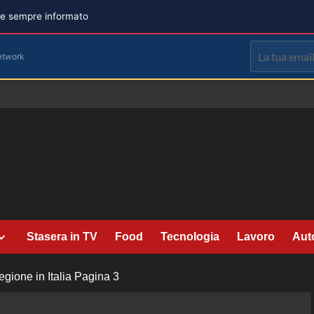
are sempre informato
etwork
Stasera in TV
Food
Tecnologia
Lavoro
Aut
ione in Italia
Pagina 3