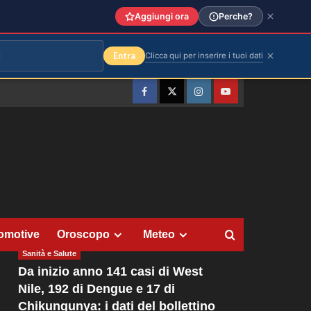
Aggiungi ora
Perche?
Entra
Clicca qui per inserire i tuoi dati
Facebook
Twitter
Instagram
YouTube
omotive
Oroscopo
Meteo
Sanità e Salute
Da inizio anno 141 casi di West
Nile, 192 di Dengue e 17 di
Chikungunya: i dati del bollettino