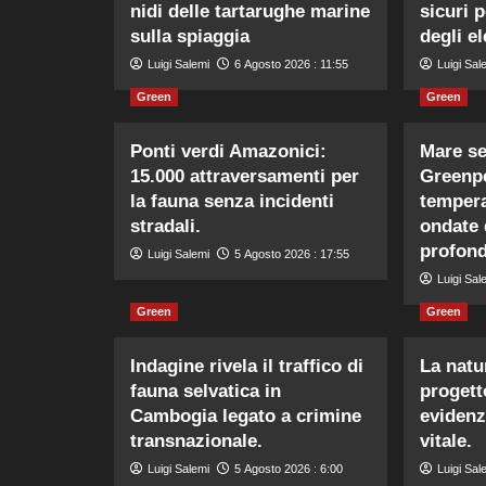
nidi delle tartarughe marine
sicuri 
sulla spiaggia
degli el
Luigi Salemi
6 Agosto 2026 : 11:55
Luigi Sal
Green
Green
Ponti verdi Amazonici:
Mare se
15.000 attraversamenti per
Greenpe
la fauna senza incidenti
tempera
stradali.
ondate 
profond
Luigi Salemi
5 Agosto 2026 : 17:55
Luigi Sal
Green
Green
Indagine rivela il traffico di
La natur
fauna selvatica in
progett
Cambogia legato a crimine
evidenz
transnazionale.
vitale.
Luigi Salemi
5 Agosto 2026 : 6:00
Luigi Sal