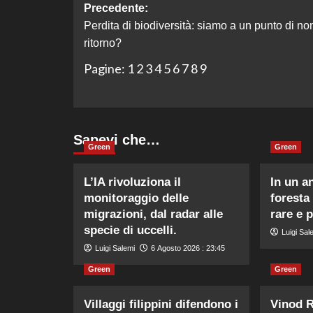
Navigazione
Precedente:
Perdita di biodiversità: siamo a un punto di no
articolo
ritorno?
Pagine:
1
2
3
4
5
6
7
8
9
Sapevi che…
Green
Green
L’IA rivoluziona il
In un a
monitoraggio delle
foresta
migrazioni, dal radar alle
rare e 
specie di uccelli.
Luigi Sal
Luigi Salemi
6 Agosto 2026 : 23:45
Green
Green
Villaggi filippini difendono i
Vinod R