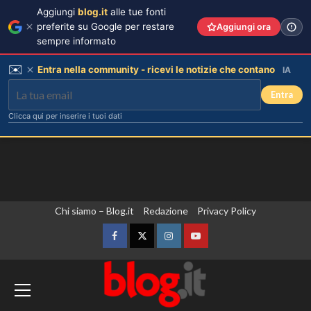
Aggiungi
blog.it
alle tue fonti
preferite su Google per restare
Aggiungi ora
sempre informato
✉️
Entra nella community - ricevi le notizie che contano
IA
Entra
Clicca qui per inserire i tuoi dati
Vai
Chi siamo – Blog.it
Redazione
Privacy Policy
al
contenuto
Facebook
Twitter
Instagram
YouTube