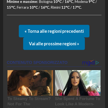
Minime e massime:
Bologna
10°C
/
16°C
, Modena
9°C
/
15°C
, Ferrara
10°C
/
16°C
, Rimini
12°C
/
17°C
.
« Torna alle regioni precedenti
Vai alle prossime regioni »