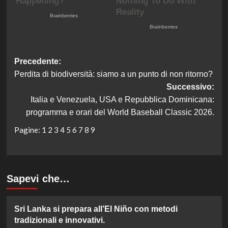
Navigazione
Precedente:
Perdita di biodiversità: siamo a un punto di non ritorno?
articolo
Successivo:
Italia e Venezuela, USA e Repubblica Dominicana:
programma e orari del World Baseball Classic 2026.
Pagine:
1
2
3
4
5
6
7
8
9
Sapevi che…
Sri Lanka si prepara all’El Niño con metodi
tradizionali e innovativi.