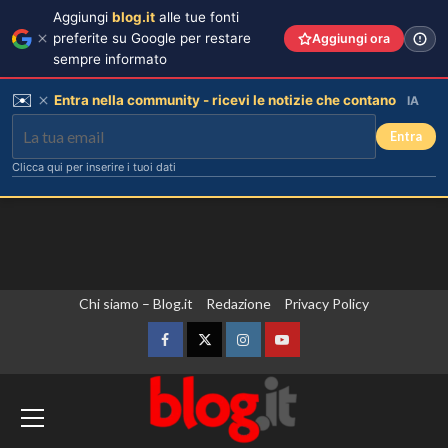
Aggiungi
blog.it
alle tue fonti
preferite su Google per restare
Aggiungi ora
sempre informato
✉️
Entra nella community - ricevi le notizie che contano
IA
Entra
Clicca qui per inserire i tuoi dati
Vai
Chi siamo – Blog.it
Redazione
Privacy Policy
al
contenuto
Facebook
Twitter
Instagram
YouTube