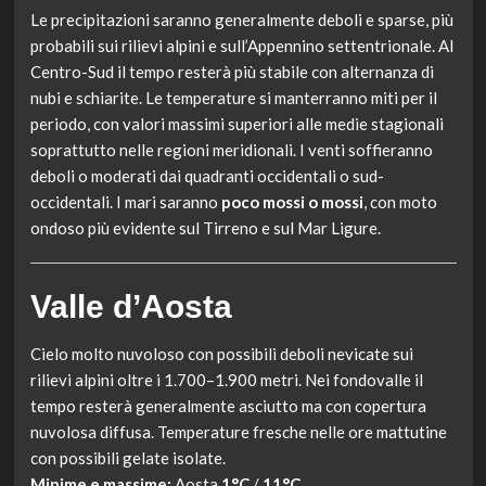
Le precipitazioni saranno generalmente deboli e sparse, più
probabili sui rilievi alpini e sull’Appennino settentrionale. Al
Centro-Sud il tempo resterà più stabile con alternanza di
nubi e schiarite. Le temperature si manterranno miti per il
periodo, con valori massimi superiori alle medie stagionali
soprattutto nelle regioni meridionali. I venti soffieranno
deboli o moderati dai quadranti occidentali o sud-
occidentali. I mari saranno
poco mossi o mossi
, con moto
ondoso più evidente sul Tirreno e sul Mar Ligure.
Valle d’Aosta
Cielo molto nuvoloso con possibili deboli nevicate sui
rilievi alpini oltre i 1.700–1.900 metri. Nei fondovalle il
tempo resterà generalmente asciutto ma con copertura
nuvolosa diffusa. Temperature fresche nelle ore mattutine
con possibili gelate isolate.
Minime e massime:
Aosta
1°C
/
11°C
.