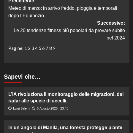
Navigazione
Precedente:
Meteo di marzo: in arrivo freddo, pioggia e temporali
articolo
dopo l’Equinozio.
Successivo:
Le 20 tendenze fitness più popolari da provare subito
nel 2024
Pagine:
1
2
3
4
5
6
7
8
9
Sapevi che…
L’IA rivoluziona il monitoraggio delle migrazioni, dal
radar alle specie di uccelli.
Luigi Salemi
6 Agosto 2026 : 23:45
In un angolo di Manila, una foresta protegge piante