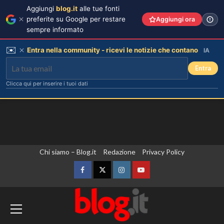
Aggiungi
blog.it
alle tue fonti
preferite su Google per restare
Aggiungi ora
sempre informato
✉️
Entra nella community - ricevi le notizie che contano
IA
Entra
Clicca qui per inserire i tuoi dati
Vai
Chi siamo – Blog.it
Redazione
Privacy Policy
al
contenuto
Facebook
Twitter
Instagram
YouTube