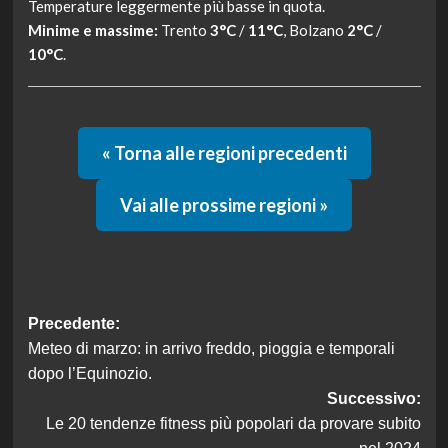
Temperature leggermente più basse in quota.
Minime e massime:
Trento
3°C
/
11°C
, Bolzano
2°C
/
10°C
.
« Torna alle regioni precedenti
Vai alle prossime regioni »
Navigazione
Precedente:
Meteo di marzo: in arrivo freddo, pioggia e temporali
articolo
dopo l’Equinozio.
Successivo:
Le 20 tendenze fitness più popolari da provare subito