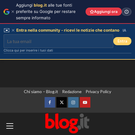
Aggiungi
blog.it
alle tue fonti
preferite su Google per restare
Aggiungi ora
sempre informato
✉️
Entra nella community - ricevi le notizie che contano
IA
Entra
Clicca qui per inserire i tuoi dati
Vai
Chi siamo – Blog.it
Redazione
Privacy Policy
al
contenuto
Facebook
Twitter
Instagram
YouTube