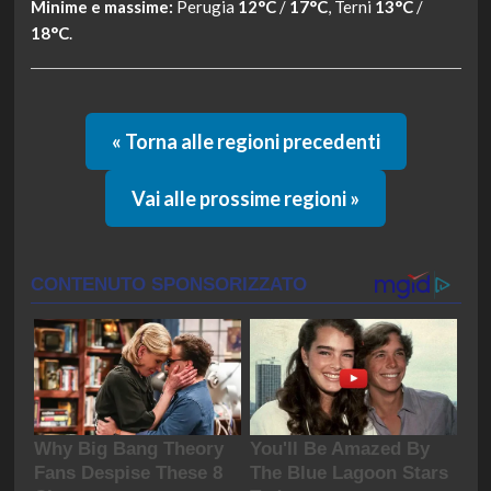
Minime e massime:
Perugia
12°C
/
17°C
, Terni
13°C
/
18°C
.
« Torna alle regioni precedenti
Vai alle prossime regioni »