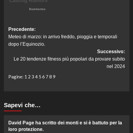
Navigazione
Precedente:
Meteo di marzo: in arrivo freddo, pioggia e temporali
articolo
dopo l’Equinozio.
Successivo:
Le 20 tendenze fitness più popolari da provare subito
nel 2024
Pagine:
1
2
3
4
5
6
7
8
9
Sapevi che…
David Page ha scritto dei monti e si è battuto per la
loro protezione.