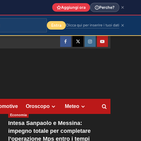
Aggiungi ora
Perche?
Entra
Clicca qui per inserire i tuoi dati
Facebook
Twitter
Instagram
YouTube
omotive
Oroscopo
Meteo
Economia
Intesa Sanpaolo e Messina:
impegno totale per completare
l’operazione Mps entro i tempi