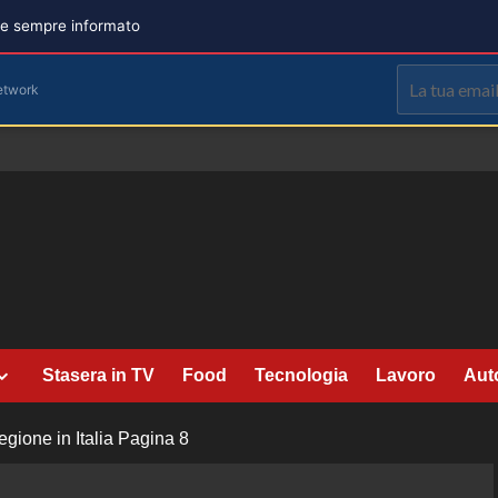
are sempre informato
etwork
Stasera in TV
Food
Tecnologia
Lavoro
Aut
ione in Italia
Pagina 8