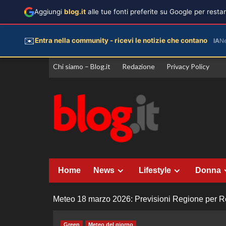
Aggiungi
blog.it
alle tue fonti preferite su Google per rest
✉️
Entra nella community - ricevi le notizie che contano
IA
N
Vai
Chi siamo – Blog.it
Redazione
Privacy Policy
al
contenuto
Home
News
Lifestyle
Donna
Meteo 18 marzo 2026: Previsioni Regione per Reg
Green
Meteo del giorno