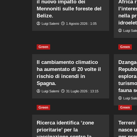
il nuovo impatto dei
Africa 
Mennoniti sulle foreste del
l’intere
Belize.
nella p
idroelet
Luigi Salemi
1 Agosto 2026 : 1:05
Luigi Sal
Green
Green
Il cambiamento climatico
Dzanga
ha aumentato di 20 volte il
Repubbl
rischio di incendi in
esplora 
Spagna.
turismo
fauna s
Luigi Salemi
31 Luglio 2026 : 13:15
Luigi Sal
Green
Green
Ricerca identifica ‘zone
Terreni 
prioritarie’ per la
nasce 
vaccinazione contro la
per prev