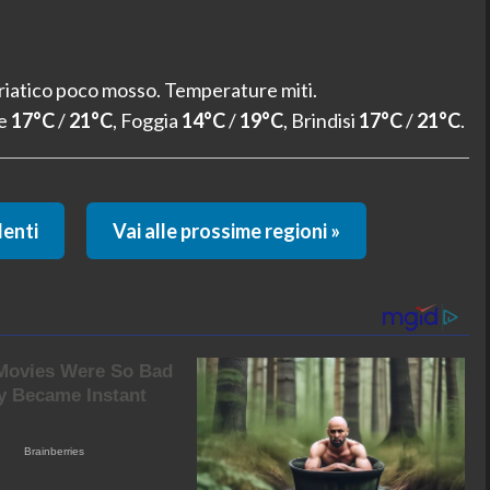
riatico poco mosso. Temperature miti.
ce
17°C
/
21°C
, Foggia
14°C
/
19°C
, Brindisi
17°C
/
21°C
.
denti
Vai alle prossime regioni »