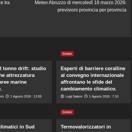
e tra
Meteo Abruzzo di mercoledì 18 marzo 2026:
previsioni provincia per provincia
Green
l tonno drift: studio
Esperti di barriere coralline
che attrezzatura
al convegno internazionale
aree marine
affrontano le sfide del
.
cambiamento climatico.
emi
1 Agosto 2026 : 13:05
Luigi Salemi
1 Agosto 2026 : 7:10
Green
limatici in Sud
Termovalorizzatori in