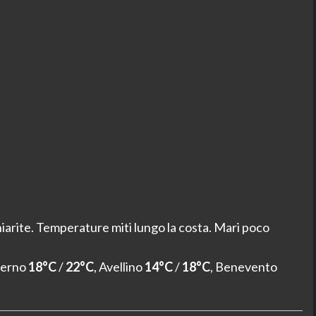
arite. Temperature miti lungo la costa. Mari poco
alerno
18°C
/
22°C
, Avellino
14°C
/
18°C
, Benevento