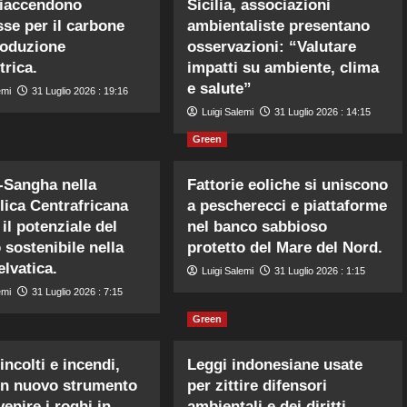
riaccendono
Sicilia, associazioni
sse per il carbone
ambientaliste presentano
roduzione
osservazioni: “Valutare
trica.
impatti su ambiente, clima
e salute”
emi
31 Luglio 2026 : 19:16
Luigi Salemi
31 Luglio 2026 : 14:15
Green
-Sangha nella
Fattorie eoliche si uniscono
ica Centrafricana
a pescherecci e piattaforme
il potenziale del
nel banco sabbioso
 sostenibile nella
protetto del Mare del Nord.
elvatica.
Luigi Salemi
31 Luglio 2026 : 1:15
emi
31 Luglio 2026 : 7:15
Green
incolti e incendi,
Leggi indonesiane usate
un nuovo strumento
per zittire difensori
enire i roghi in
ambientali e dei diritti