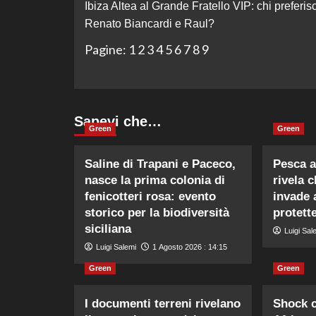
Ibiza Altea al Grande Fratello VIP: chi preferisc
articolo
Renato Biancardi e Raul?
Pagine:
1
2
3
4
5
6
7
8
9
Sapevi che…
Green
Green
Saline di Trapani e Paceco,
Pesca a
nasce la prima colonia di
rivela 
fenicotteri rosa: evento
invade 
storico per la biodiversità
protette
siciliana
Luigi Sal
Luigi Salemi
1 Agosto 2026 : 14:15
Green
Green
I documenti terreni rivelano
Shock c