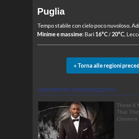
Puglia
Tempo stabile con cielo poco nuvoloso. Ad
Minime e massime:
Bari
16°C
/
20°C
, Lec
« Torna alle regioni prece