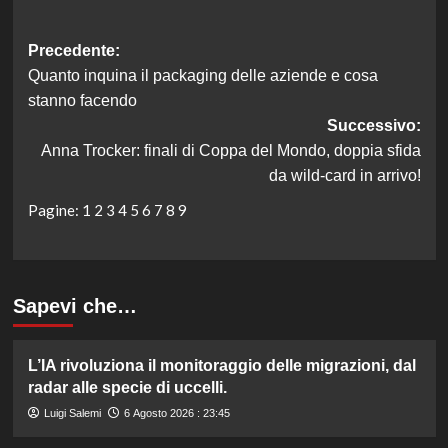
Navigazione
Precedente:
Quanto inquina il packaging delle aziende e cosa
articolo
stanno facendo
Successivo:
Anna Trocker: finali di Coppa del Mondo, doppia sfida
da wild-card in arrivo!
Pagine:
1
2
3
4
5
6
7
8
9
Sapevi che…
L’IA rivoluziona il monitoraggio delle migrazioni, dal
radar alle specie di uccelli.
Luigi Salemi
6 Agosto 2026 : 23:45