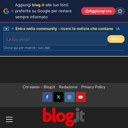
Aggiungi
blog.it
alle tue fonti
preferite su Google per restare
Aggiungi ora
sempre informato
✉️
Entra nella community - ricevi le notizie che contano
IA
Entra
Clicca qui per inserire i tuoi dati
Vai
Chi siamo – Blog.it
Redazione
Privacy Policy
al
contenuto
Facebook
Twitter
Instagram
YouTube