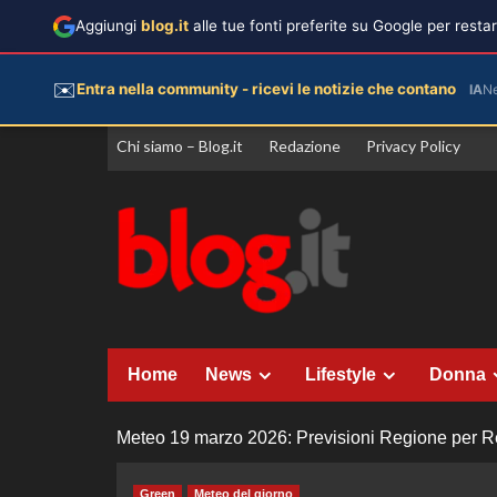
Aggiungi
blog.it
alle tue fonti preferite su Google per rest
✉️
Entra nella community - ricevi le notizie che contano
IA
N
Vai
Chi siamo – Blog.it
Redazione
Privacy Policy
al
contenuto
Home
News
Lifestyle
Donna
Meteo 19 marzo 2026: Previsioni Regione per Reg
Green
Meteo del giorno