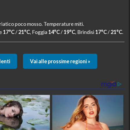
riatico poco mosso. Temperature miti.
ce
17°C
/
21°C
, Foggia
14°C
/
19°C
, Brindisi
17°C
/
21°C
.
denti
Vai alle prossime regioni »