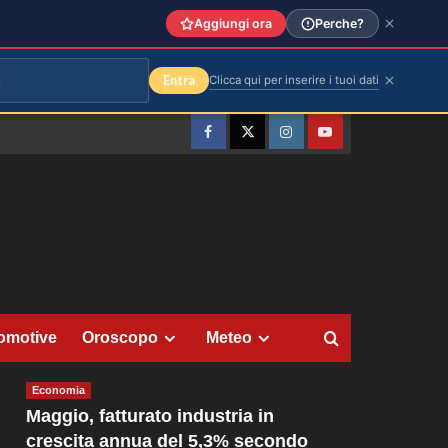
Aggiungi ora
Perche?
Entra
Clicca qui per inserire i tuoi dati
Facebook
Twitter
Instagram
YouTube
omotive
Oroscopo
Meteo
Economia
Maggio, fatturato industria in
crescita annua del 5,3% secondo