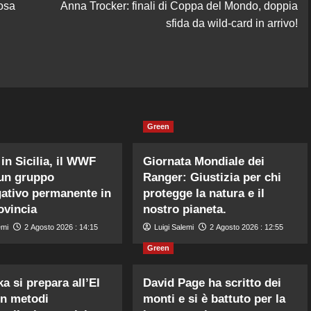
osa
Anna Trocker: finali di Coppa del Mondo, doppia
sfida da wild-card in arrivo!
Green
 in Sicilia, il WWF
Giornata Mondiale dei
un gruppo
Ranger: Giustizia per chi
gativo permanente in
protegge la natura e il
ovincia
nostro pianeta.
emi
2 Agosto 2026 : 14:15
Luigi Salemi
2 Agosto 2026 : 12:55
Green
a si prepara all’El
David Page ha scritto dei
n metodi
monti e si è battuto per la