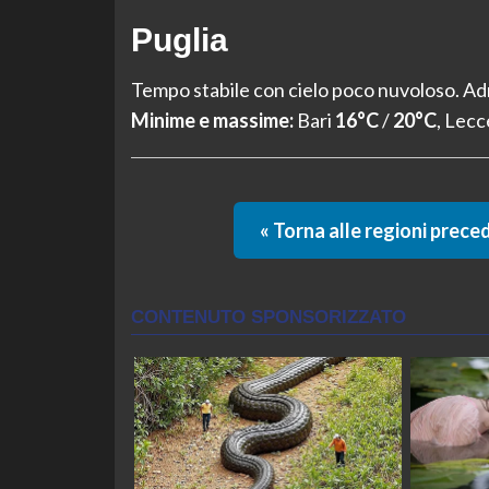
Puglia
Tempo stabile con cielo poco nuvoloso. Ad
Minime e massime:
Bari
16°C
/
20°C
, Lec
« Torna alle regioni prece