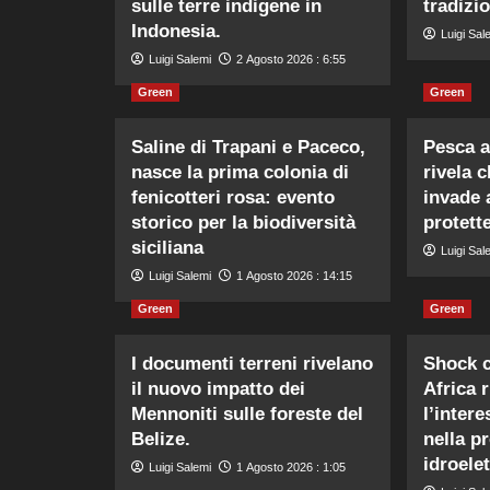
sulle terre indigene in
tradizio
Indonesia.
Luigi Sal
Luigi Salemi
2 Agosto 2026 : 6:55
Green
Green
Saline di Trapani e Paceco,
Pesca a
nasce la prima colonia di
rivela 
fenicotteri rosa: evento
invade 
storico per la biodiversità
protette
siciliana
Luigi Sal
Luigi Salemi
1 Agosto 2026 : 14:15
Green
Green
I documenti terreni rivelano
Shock c
il nuovo impatto dei
Africa 
Mennoniti sulle foreste del
l’intere
Belize.
nella p
idroelet
Luigi Salemi
1 Agosto 2026 : 1:05