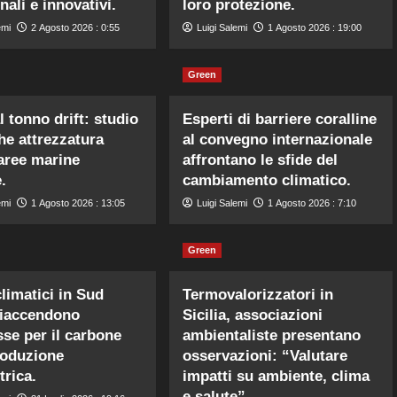
nali e innovativi.
loro protezione.
emi
2 Agosto 2026 : 0:55
Luigi Salemi
1 Agosto 2026 : 19:00
Green
l tonno drift: studio
Esperti di barriere coralline
che attrezzatura
al convegno internazionale
aree marine
affrontano le sfide del
.
cambiamento climatico.
emi
1 Agosto 2026 : 13:05
Luigi Salemi
1 Agosto 2026 : 7:10
Green
limatici in Sud
Termovalorizzatori in
riaccendono
Sicilia, associazioni
sse per il carbone
ambientaliste presentano
roduzione
osservazioni: “Valutare
trica.
impatti su ambiente, clima
e salute”