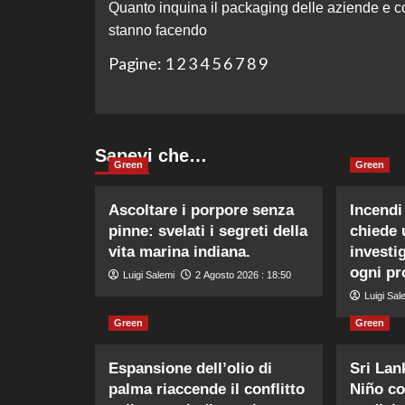
Quanto inquina il packaging delle aziende e c
articolo
stanno facendo
Pagine:
1
2
3
4
5
6
7
8
9
Sapevi che…
Green
Green
Ascoltare i porpore senza
Incendi
pinne: svelati i segreti della
chiede 
vita marina indiana.
investi
ogni pr
Luigi Salemi
2 Agosto 2026 : 18:50
Luigi Sal
Green
Green
Espansione dell’olio di
Sri Lank
palma riaccende il conflitto
Niño co