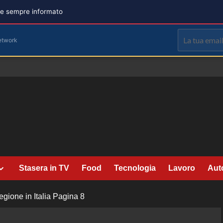
are sempre informato
etwork
Stasera in TV
Food
Tecnologia
Lavoro
Aut
ione in Italia
Pagina 8