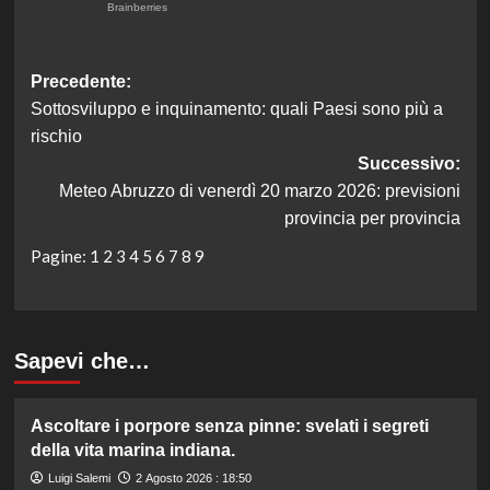
Navigazione
Precedente:
Sottosviluppo e inquinamento: quali Paesi sono più a
articolo
rischio
Successivo:
Meteo Abruzzo di venerdì 20 marzo 2026: previsioni
provincia per provincia
Pagine:
1
2
3
4
5
6
7
8
9
Sapevi che…
Ascoltare i porpore senza pinne: svelati i segreti
della vita marina indiana.
Luigi Salemi
2 Agosto 2026 : 18:50