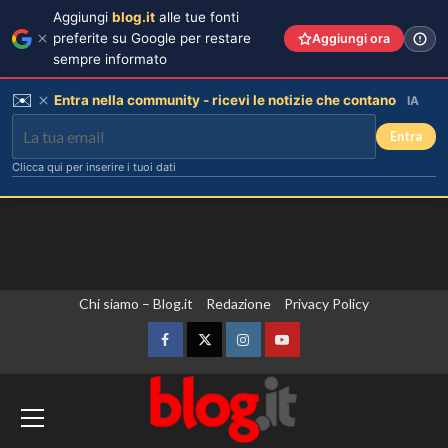
Aggiungi
blog.it
alle tue fonti
preferite su Google per restare
Aggiungi ora
sempre informato
✉️
Entra nella community - ricevi le notizie che contano
IA
Entra
Clicca qui per inserire i tuoi dati
Vai
Chi siamo – Blog.it
Redazione
Privacy Policy
al
contenuto
Facebook
Twitter
Instagram
YouTube