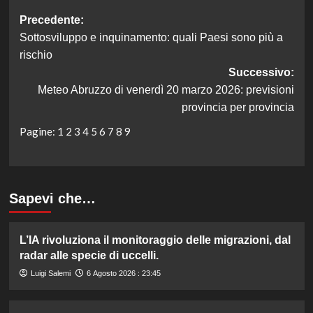
Navigazione
Precedente:
Sottosviluppo e inquinamento: quali Paesi sono più a
articolo
rischio
Successivo:
Meteo Abruzzo di venerdì 20 marzo 2026: previsioni
provincia per provincia
Pagine:
1
2
3
4
5
6
7
8
9
Sapevi che…
L’IA rivoluziona il monitoraggio delle migrazioni, dal
radar alle specie di uccelli.
Luigi Salemi
6 Agosto 2026 : 23:45