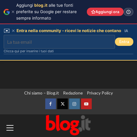
Aggiungi
blog.it
alle tue fonti
preferite su Google per restare
Aggiungi ora
sempre informato
✉️
Entra nella community - ricevi le notizie che contano
IA
Entra
Clicca qui per inserire i tuoi dati
Vai
Chi siamo – Blog.it
Redazione
Privacy Policy
al
contenuto
Facebook
Twitter
Instagram
YouTube