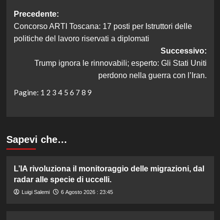
Navigazione
Precedente:
Concorso ARTI Toscana: 17 posti per Istruttori delle
articolo
politiche del lavoro riservati a diplomati
Successivo:
Trump ignora le rinnovabili; esperto: Gli Stati Uniti
perdono nella guerra con l’Iran.
Pagine:
1
2
3
4
5
6
7
8
9
Sapevi che…
L’IA rivoluziona il monitoraggio delle migrazioni, dal
radar alle specie di uccelli.
Luigi Salemi
6 Agosto 2026 : 23:45