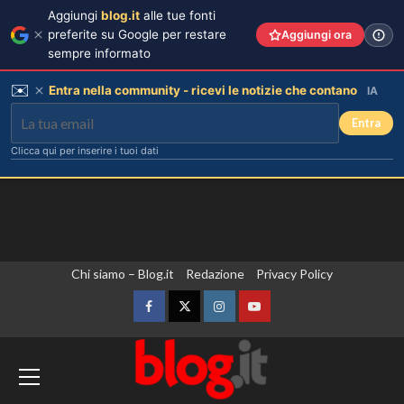
Aggiungi
blog.it
alle tue fonti
preferite su Google per restare
Aggiungi ora
sempre informato
✉️
Entra nella community - ricevi le notizie che contano
IA
Entra
Clicca qui per inserire i tuoi dati
Vai
Chi siamo – Blog.it
Redazione
Privacy Policy
al
contenuto
Facebook
Twitter
Instagram
YouTube