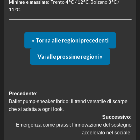
Minime e massime:
Trento
4°C
/
12°C
, Bolzano
3°C
/
11°C
.
« Torna alle regioni precedenti
Vai alle prossime regioni »
Navigazione
Precedente:
Ballet pump-sneaker ibrido: il trend versatile di scarpe
articolo
che si adatta a ogni look.
Successivo:
Emergenza come prassi: l’innovazione del sostegno
accelerato nel sociale.