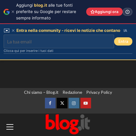
Aggiungi
blog.it
alle tue fonti
preferite su Google per restare
Aggiungi ora
sempre informato
✉️
Entra nella community - ricevi le notizie che contano
IA
Entra
Clicca qui per inserire i tuoi dati
Vai
Chi siamo – Blog.it
Redazione
Privacy Policy
al
contenuto
Facebook
Twitter
Instagram
YouTube