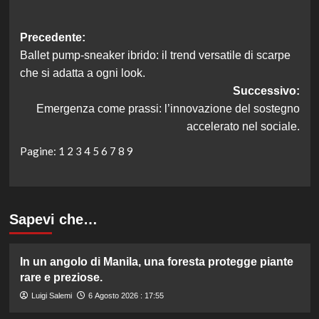
Navigazione
Precedente:
Ballet pump-sneaker ibrido: il trend versatile di scarpe
articolo
che si adatta a ogni look.
Successivo:
Emergenza come prassi: l’innovazione del sostegno
accelerato nel sociale.
Pagine:
1
2
3
4
5
6
7
8
9
Sapevi che…
In un angolo di Manila, una foresta protegge piante
rare e preziose.
Luigi Salemi
6 Agosto 2026 : 17:55