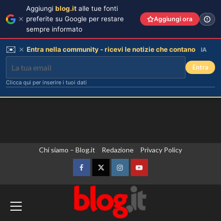
Aggiungi
blog.it
alle tue fonti
preferite su Google per restare
Aggiungi ora
sempre informato
✉️
Entra nella community - ricevi le notizie che contano
IA
Entra
Clicca qui per inserire i tuoi dati
Vai
Chi siamo – Blog.it
Redazione
Privacy Policy
al
contenuto
Facebook
Twitter
Instagram
YouTube