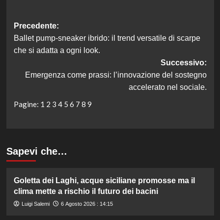
Navigazione
Precedente:
Ballet pump-sneaker ibrido: il trend versatile di scarpe
articolo
che si adatta a ogni look.
Successivo:
Emergenza come prassi: l’innovazione del sostegno
accelerato nel sociale.
Pagine:
1
2
3
4
5
6
7
8
9
Sapevi che…
Goletta dei Laghi, acque siciliane promosse ma il
clima mette a rischio il futuro dei bacini
Luigi Salemi
6 Agosto 2026 : 14:15