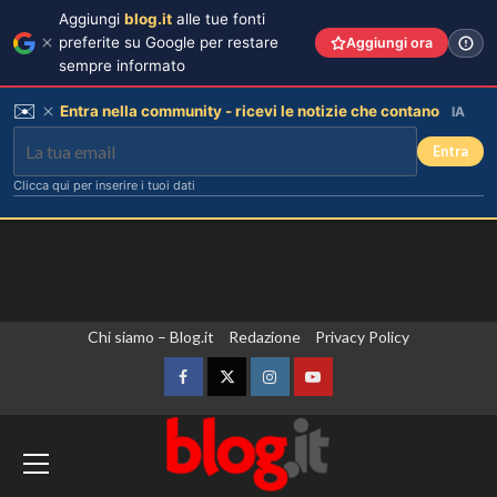
Aggiungi
blog.it
alle tue fonti
preferite su Google per restare
Aggiungi ora
sempre informato
✉️
Entra nella community - ricevi le notizie che contano
IA
Entra
Clicca qui per inserire i tuoi dati
Vai
Chi siamo – Blog.it
Redazione
Privacy Policy
al
contenuto
Facebook
Twitter
Instagram
YouTube