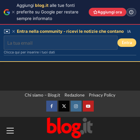
Aggiungi
blog.it
alle tue fonti
preferite su Google per restare
Aggiungi ora
sempre informato
✉️
Entra nella community - ricevi le notizie che contano
IA
Entra
Clicca qui per inserire i tuoi dati
Vai
Chi siamo – Blog.it
Redazione
Privacy Policy
al
contenuto
Facebook
Twitter
Instagram
YouTube