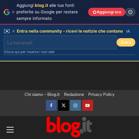
Aggiungi
blog.it
alle tue fonti
preferite su Google per restare
Aggiungi ora
sempre informato
✉️
Entra nella community - ricevi le notizie che contano
IA
Entra
Clicca qui per inserire i tuoi dati
Vai
Chi siamo – Blog.it
Redazione
Privacy Policy
al
contenuto
Facebook
Twitter
Instagram
YouTube