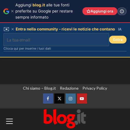
Aggiungi
blog.it
alle tue fonti
preferite su Google per restare
Aggiungi ora
sempre informato
✉️
Entra nella community - ricevi le notizie che contano
IA
Entra
Clicca qui per inserire i tuoi dati
Vai
Chi siamo – Blog.it
Redazione
Privacy Policy
al
contenuto
Facebook
Twitter
Instagram
YouTube