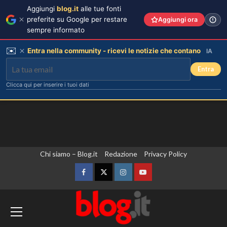
Aggiungi
blog.it
alle tue fonti
preferite su Google per restare
Aggiungi ora
sempre informato
✉️
Entra nella community - ricevi le notizie che contano
IA
Entra
Clicca qui per inserire i tuoi dati
Vai
Chi siamo – Blog.it
Redazione
Privacy Policy
al
contenuto
Facebook
Twitter
Instagram
YouTube