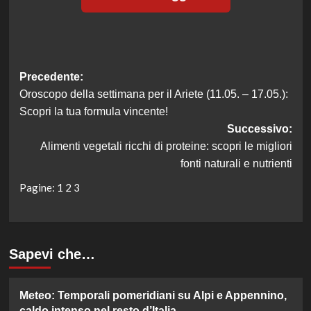
Navigazione
Precedente:
Oroscopo della settimana per il Ariete (11.05. – 17.05.):
articolo
Scopri la tua formula vincente!
Successivo:
Alimenti vegetali ricchi di proteine: scopri le migliori
fonti naturali e nutrienti
Pagine:
1
2
3
Sapevi che…
Meteo: Temporali pomeridiani su Alpi e Appennino,
caldo intenso nel resto d’Italia.