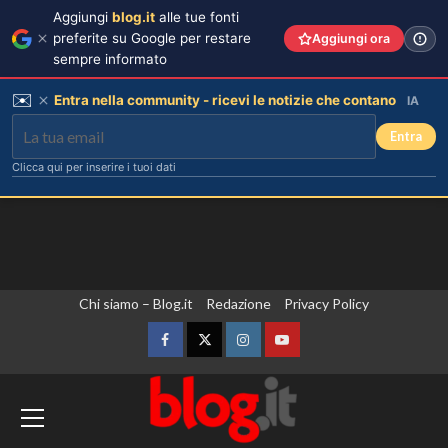
Aggiungi
blog.it
alle tue fonti
preferite su Google per restare
Aggiungi ora
sempre informato
✉️
Entra nella community - ricevi le notizie che contano
IA
Entra
Clicca qui per inserire i tuoi dati
Vai
Chi siamo – Blog.it
Redazione
Privacy Policy
al
contenuto
Facebook
Twitter
Instagram
YouTube