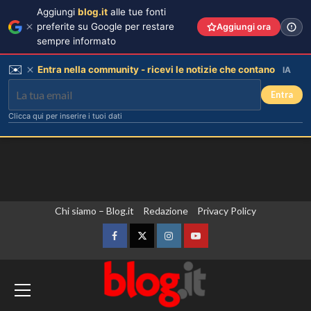
Aggiungi
blog.it
alle tue fonti
preferite su Google per restare
Aggiungi ora
sempre informato
✉️
Entra nella community - ricevi le notizie che contano
IA
Entra
Clicca qui per inserire i tuoi dati
Vai
Chi siamo – Blog.it
Redazione
Privacy Policy
al
contenuto
Facebook
Twitter
Instagram
YouTube