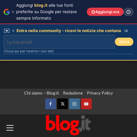
Aggiungi
blog.it
alle tue fonti
preferite su Google per restare
Aggiungi ora
sempre informato
✉️
Entra nella community - ricevi le notizie che contano
IA
Entra
Clicca qui per inserire i tuoi dati
Vai
Chi siamo – Blog.it
Redazione
Privacy Policy
al
contenuto
Facebook
Twitter
Instagram
YouTube