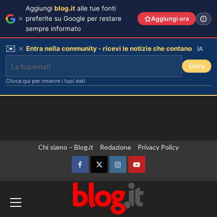
Aggiungi
blog.it
alle tue fonti
preferite su Google per restare
Aggiungi ora
sempre informato
✉️
Entra nella community - ricevi le notizie che contano
IA
Entra
Clicca qui per inserire i tuoi dati
Vai
Chi siamo – Blog.it
Redazione
Privacy Policy
al
contenuto
Facebook
Twitter
Instagram
YouTube