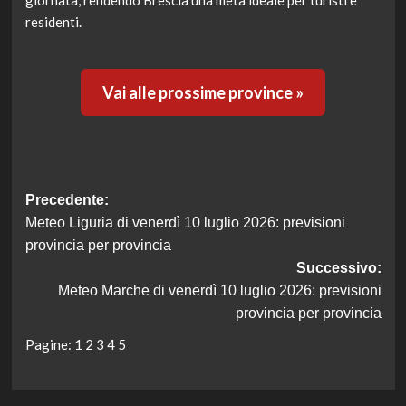
giornata, rendendo Brescia una meta ideale per turisti e
residenti.
Vai alle prossime province »
Navigazione
Precedente:
Meteo Liguria di venerdì 10 luglio 2026: previsioni
articolo
provincia per provincia
Successivo:
Meteo Marche di venerdì 10 luglio 2026: previsioni
provincia per provincia
Pagine:
1
2
3
4
5