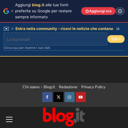
Aggiungi
blog.it
alle tue fonti
preferite su Google per restare
Aggiungi ora
sempre informato
✉️
Entra nella community - ricevi le notizie che contano
IA
Entra
Clicca qui per inserire i tuoi dati
Vai
Chi siamo – Blog.it
Redazione
Privacy Policy
al
contenuto
Facebook
Twitter
Instagram
YouTube