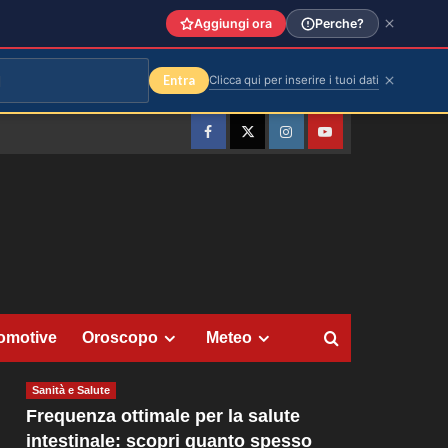
Aggiungi ora
Perche?
Entra
Clicca qui per inserire i tuoi dati
Facebook
Twitter
Instagram
YouTube
omotive
Oroscopo
Meteo
Sanità e Salute
Frequenza ottimale per la salute
intestinale: scopri quanto spesso