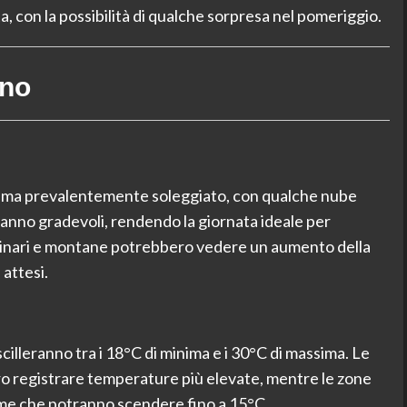
ta, con la possibilità di qualche sorpresa nel pomeriggio.
ino
 clima prevalentemente soleggiato, con qualche nube
anno gradevoli, rendendo la giornata ideale per
collinari e montane potrebbero vedere un aumento della
 attesi.
cilleranno tra i 18°C di minima e i 30°C di massima. Le
o registrare temperature più elevate, mentre le zone
me che potranno scendere fino a 15°C.