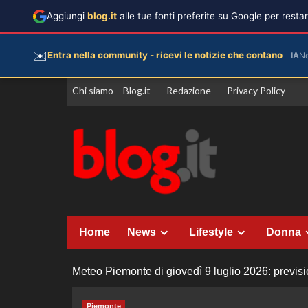
Aggiungi
blog.it
alle tue fonti preferite su Google per rest
✉️
Entra nella community - ricevi le notizie che contano
IA
N
Vai
Chi siamo – Blog.it
Redazione
Privacy Policy
al
contenuto
Home
News
Lifestyle
Donna
Meteo Piemonte di giovedì 9 luglio 2026: previsi
Piemonte