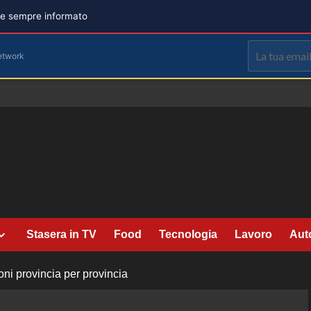
are sempre informato
etwork
Stasera in TV
Food
Tecnologia
Lavoro
Aut
oni provincia per provincia