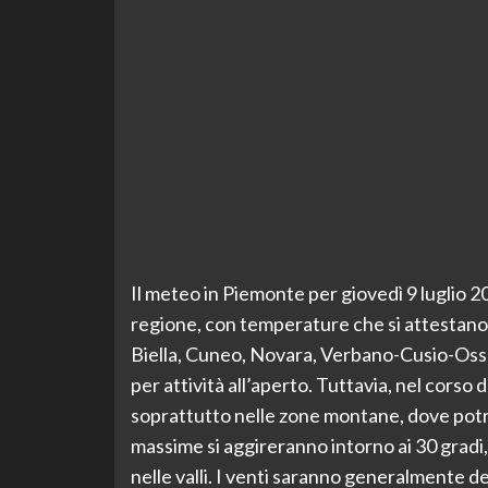
Il meteo in Piemonte per giovedì 9 luglio 20
regione, con temperature che si attestano su
Biella, Cuneo, Novara, Verbano-Cusio-Ossola
per attività all’aperto. Tuttavia, nel corso
soprattutto nelle zone montane, dove potr
massime si aggireranno intorno ai 30 gradi
nelle valli. I venti saranno generalmente 