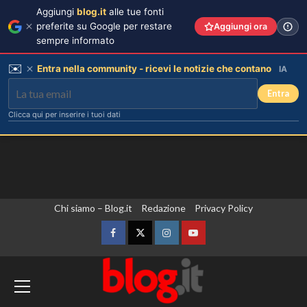
Aggiungi
blog.it
alle tue fonti
preferite su Google per restare
Aggiungi ora
sempre informato
✉️
Entra nella community - ricevi le notizie che contano
IA
Entra
Clicca qui per inserire i tuoi dati
Vai
Chi siamo – Blog.it
Redazione
Privacy Policy
al
contenuto
Facebook
Twitter
Instagram
YouTube