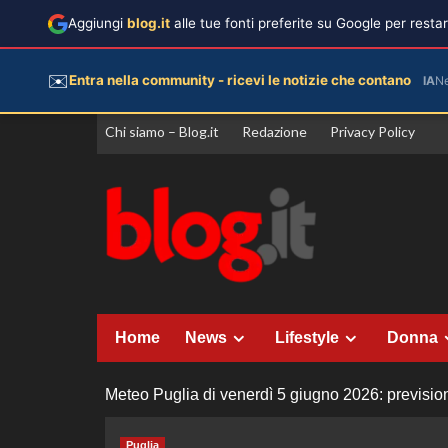
Aggiungi
blog.it
alle tue fonti preferite su Google per rest
✉️
Entra nella community - ricevi le notizie che contano
IA
N
Vai
Chi siamo – Blog.it
Redazione
Privacy Policy
al
contenuto
Home
News
Lifestyle
Donna
Meteo Puglia di venerdì 5 giugno 2026: prevision
Puglia