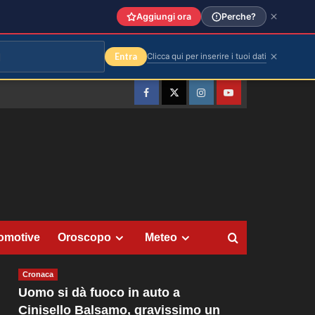
Aggiungi ora
Perche?
Entra
Clicca qui per inserire i tuoi dati
Facebook
Twitter
Instagram
YouTube
omotive
Oroscopo
Meteo
Cronaca
Uomo si dà fuoco in auto a
Cinisello Balsamo, gravissimo un