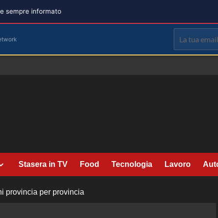
are sempre informato
etwork
Stasera in TV
Food
Tecnologia
Lavoro
Aut
i provincia per provincia