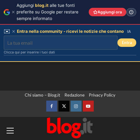
Aggiungi
blog.it
alle tue fonti
preferite su Google per restare
Aggiungi ora
sempre informato
✉️
Entra nella community - ricevi le notizie che contano
IA
Entra
Clicca qui per inserire i tuoi dati
Vai
Chi siamo – Blog.it
Redazione
Privacy Policy
al
contenuto
Facebook
Twitter
Instagram
YouTube