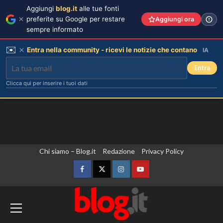
Aggiungi
blog.it
alle tue fonti
preferite su Google per restare
Aggiungi ora
sempre informato
✉️
Entra nella community - ricevi le notizie che contano
IA
Entra
Clicca qui per inserire i tuoi dati
Vai
Chi siamo – Blog.it
Redazione
Privacy Policy
al
contenuto
Facebook
Twitter
Instagram
YouTube