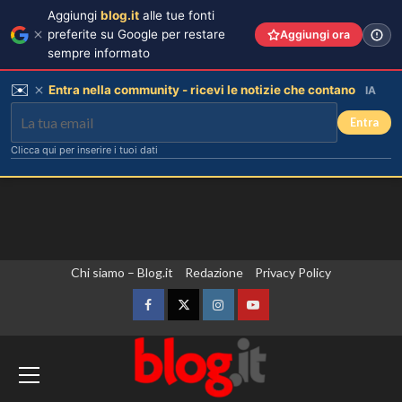
Aggiungi
blog.it
alle tue fonti
preferite su Google per restare
Aggiungi ora
sempre informato
✉️
Entra nella community - ricevi le notizie che contano
IA
Entra
Clicca qui per inserire i tuoi dati
Vai
Chi siamo – Blog.it
Redazione
Privacy Policy
al
contenuto
Facebook
Twitter
Instagram
YouTube