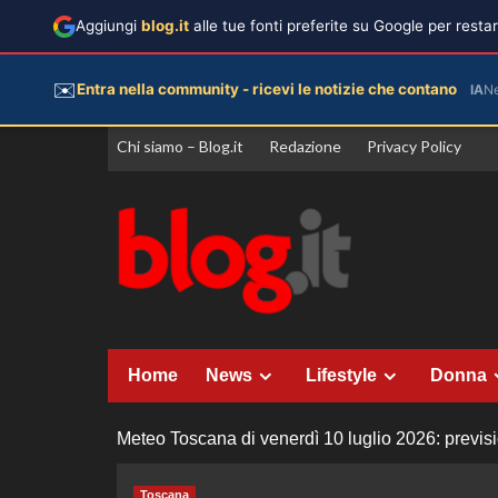
Aggiungi
blog.it
alle tue fonti preferite su Google per rest
✉️
Entra nella community - ricevi le notizie che contano
IA
N
Vai
Chi siamo – Blog.it
Redazione
Privacy Policy
al
contenuto
Home
News
Lifestyle
Donna
Meteo Toscana di venerdì 10 luglio 2026: previsi
Toscana