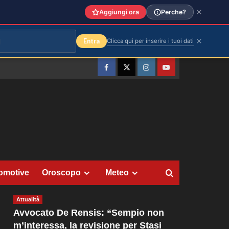
Aggiungi ora
Perche?
Entra
Clicca qui per inserire i tuoi dati
Facebook
Twitter
Instagram
YouTube
omotive
Oroscopo
Meteo
Attualità
Avvocato De Rensis: “Sempio non
m’interessa, la revisione per Stasi