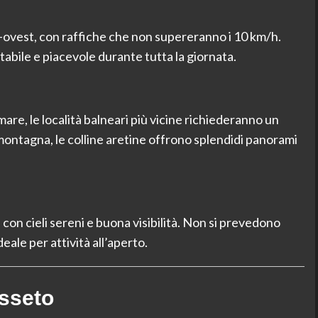
d-ovest, con raffiche che non supereranno i 10 km/h.
abile e piacevole durante tutta la giornata.
mare, le località balneari più vicine richiederanno un
montagna, le colline aretine offrono splendidi panorami
con cieli sereni e buona visibilità. Non si prevedono
ale per attività all’aperto.
osseto