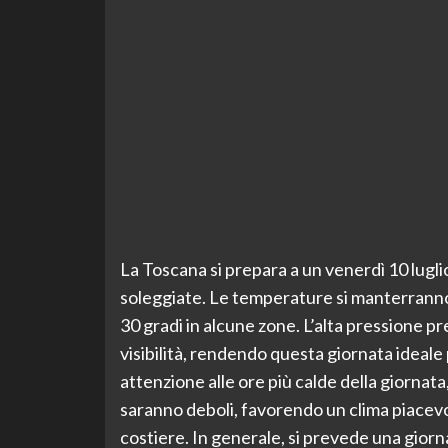
La Toscana si prepara a un venerdì 10 lugli
soleggiate. Le temperature si manterranno 
30 gradi in alcune zone. L’alta pressione pr
visibilità, rendendo questa giornata ideale 
attenzione alle ore più calde della giornata
saranno deboli, favorendo un clima piacevo
costiere. In generale, si prevede una giornat