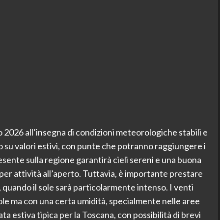
o 2026 all’insegna di condizioni meteorologiche stabili e
su valori estivi, con punte che potranno raggiungere i
esente sulla regione garantirà cieli sereni e una buona
per attività all’aperto. Tuttavia, è importante prestare
, quando il sole sarà particolarmente intenso. I venti
le ma con una certa umidità, specialmente nelle aree
a estiva tipica per la Toscana, con possibilità di brevi