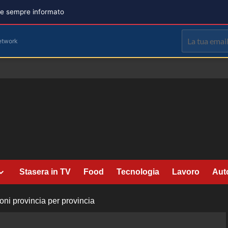
are sempre informato
etwork
Stasera in TV
Food
Tecnologia
Lavoro
Aut
oni provincia per provincia