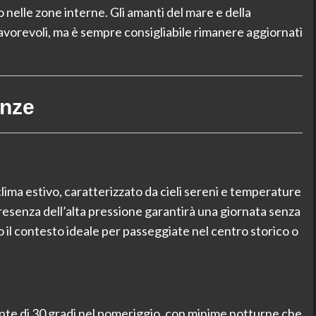
nelle zone interne. Gli amanti del mare e della
vorevoli, ma è sempre consigliabile rimanere aggiornati
enze
clima estivo, caratterizzato da cieli sereni e temperature
presenza dell’alta pressione garantirà una giornata senza
 il contesto ideale per passeggiate nel centro storico o
te di 30 gradi nel pomeriggio, con minime notturne che